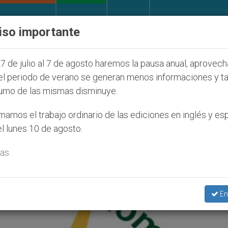
IGLESIA Y MUNDO
DOCUMENTOS
DONATIVOS
iso importante
de la Juventud Seúl 2027
ONU se pronuncia ant
7 de julio al 7 de agosto haremos la pausa anual, aprovec
el periodo de verano se generan menos informaciones y t
umo de las mismas disminuye.
greso Nacional Misionero’
amos el trabajo ordinario de las ediciones en inglés y es
l lunes 10 de agosto.
as.
En