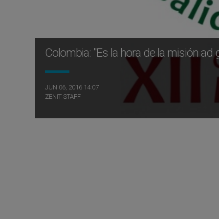
Colombia: "Es la hora de la misión ad 
JUN 06, 2016 14:07
ZENIT STAFF