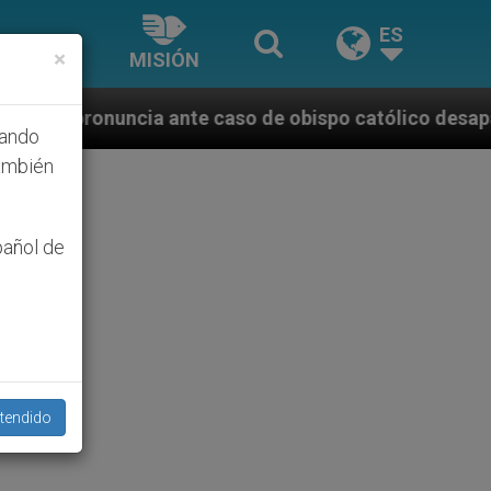
ES
×
MISIÓN
e caso de obispo católico desaparecido por la dictad
hando
ambién
pañol de
tendido