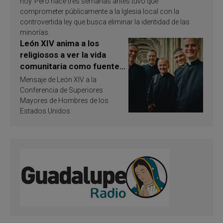
hoy. Pero hace tres semanas antes tuvo que
comprometer públicamente a la Iglesia local con la
controvertida ley que busca eliminar la identidad de las
minorías.
León XIV anima a los
religiosos a ver la vida
comunitaria como fuente
de inspiración y
Mensaje de León XIV a la
santificación
Conferencia de Superiores
Mayores de Hombres de los
Estados Unidos