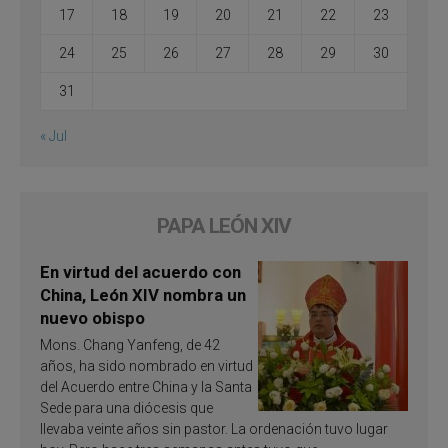
17
18
19
20
21
22
23
24
25
26
27
28
29
30
31
« Jul
PAPA LEÓN XIV
En virtud del acuerdo con
China, León XIV nombra un
nuevo obispo
Mons. Chang Yanfeng, de 42
años, ha sido nombrado en virtud
del Acuerdo entre China y la Santa
Sede para una diócesis que
llevaba veinte años sin pastor. La ordenación tuvo lugar