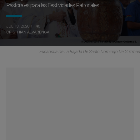
Pastorales para las Festividades Patronales
JUL 13, 2020 11:46
CRISTHIAN ALVARENGA
Eucaristía De La Bajada De Santo Domingo De Guzmán