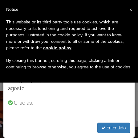
ES
Notice
×
x
Aviso importante
This website or its third party tools use cookies, which are
necessary to its functioning and required to achieve the
Del 27 de julio al 7 de agosto haremos la pausa
ETIQUETA
purposes illustrated in the cookie policy. If you want to know
anual, aprovechando que en el periodo de verano
Posts Tagged
more or withdraw your consent to all or some of the cookies,
please refer to the
cookie policy
.
se generan menos informaciones y también el
‘conmemoración
consumo de las mismas disminuye.
By closing this banner, scrolling this page, clicking a link or
continuing to browse otherwise, you agree to the use of cookies.
Virtual’
Retomamos el trabajo ordinario de las ediciones
en inglés y español de ZENIT el lunes 10 de
agosto.
ÚLTIMAS NOTICIAS
Gracias.
Entendido
Nicaragua: Cardenal Brenes ofrece Orientaciones