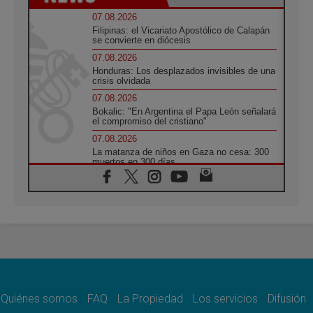
07.08.2026
Filipinas: el Vicariato Apostólico de Calapán
se convierte en diócesis
07.08.2026
Honduras: Los desplazados invisibles de una
crisis olvidada
07.08.2026
Bokalic: "En Argentina el Papa León señalará
el compromiso del cristiano"
07.08.2026
La matanza de niños en Gaza no cesa: 300
muertos en 300 días
07.08.2026
Tagle: La guerra desfigura el mundo, solo la
revelación de Dios lo transfigura
07.08.2026
Presentada la Trienal de Arte de las
Universidades Católicas: «Exercises in
Empathy»
07.08.2026
Fortunatus Nwachukwu: la comunicación
como misión al servicio del Evangelio
Quiénes somos
FAQ
La Propiedad
Los servicios
Difusión
07.08.2026