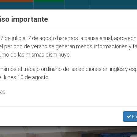
IGLESIA Y MUNDO
DOCUMENTOS
DONATIVOS
iso importante
 la Juventud Seúl 2027
ONU se pronuncia ante 
7 de julio al 7 de agosto haremos la pausa anual, aprovec
el periodo de verano se generan menos informaciones y t
umo de las mismas disminuye.
ersión De Los Sentimientos’
amos el trabajo ordinario de las ediciones en inglés y es
l lunes 10 de agosto.
as.
En