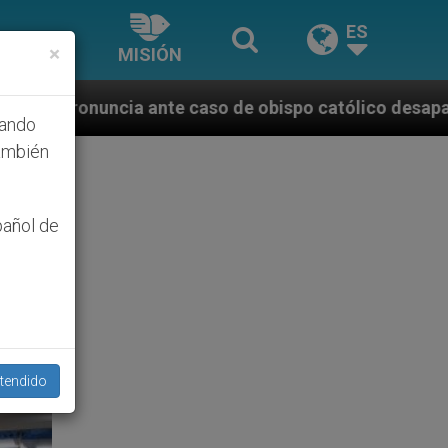
ES
×
MISIÓN
caso de obispo católico desaparecido por la dictadur
hando
ambién
pañol de
tendido