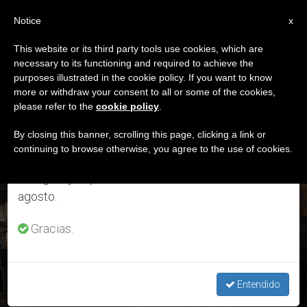
ES
Notice
×
x
Aviso importante
This website or its third party tools use cookies, which are
necessary to its functioning and required to achieve the
Del 27 de julio al 7 de agosto haremos la pausa
ETIQUETA
purposes illustrated in the cookie policy. If you want to know
anual, aprovechando que en el periodo de verano
Posts Tagged
more or withdraw your consent to all or some of the cookies,
please refer to the
cookie policy
.
se generan menos informaciones y también el
‘corresponsales’
consumo de las mismas disminuye.
By closing this banner, scrolling this page, clicking a link or
continuing to browse otherwise, you agree to the use of cookies.
Retomamos el trabajo ordinario de las ediciones
en inglés y español de ZENIT el lunes 10 de
ÚLTIMAS NOTICIAS
agosto.
Gracias.
El Papa insta a los periodistas a «trabajar de acuerdo con la
verdad y la justicia»
Entendido