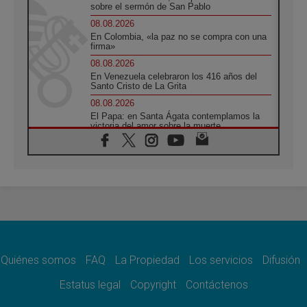
sobre el sermón de San Pablo
08.08.2026
En Colombia, «la paz no se compra con una
firma»
08.08.2026
En Venezuela celebraron los 416 años del
Santo Cristo de La Grita
08.08.2026
El Papa: en Santa Ágata contemplamos la
victoria del amor sobre la muerte
08.08.2026
León XIV visitará el Santuario de la Madre
del Buen Consejo de Genazzano
07.08.2026
Filipinas: el Vicariato Apostólico de Calapán
se convierte en diócesis
07.08.2026
Honduras: Los desplazados invisibles de una
crisis olvidada
Quiénes somos
FAQ
La Propiedad
Los servicios
Difusión
07.08.2026
Bokalic: "En Argentina el Papa León señalará
Estatus legal
Copyright
Contáctenos
el compromiso del cristiano"
07.08.2026