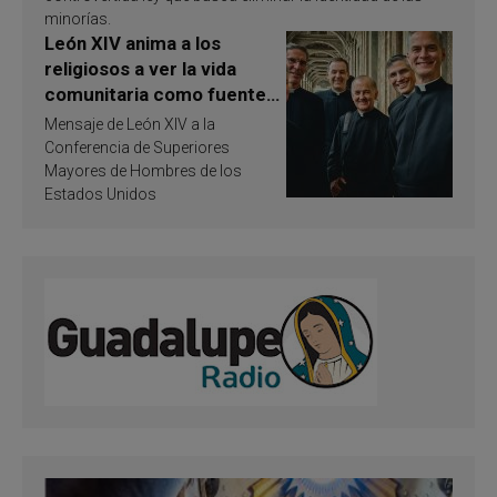
minorías.
León XIV anima a los
religiosos a ver la vida
comunitaria como fuente
de inspiración y
Mensaje de León XIV a la
santificación
Conferencia de Superiores
Mayores de Hombres de los
Estados Unidos