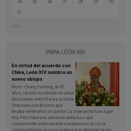
24
25
26
27
28
29
30
31
« Jul
PAPA LEÓN XIV
En virtud del acuerdo con
China, León XIV nombra un
nuevo obispo
Mons. Chang Yanfeng, de 42
años, ha sido nombrado en virtud
del Acuerdo entre China y la Santa
Sede para una diócesis que
llevaba veinte años sin pastor. La ordenación tuvo lugar
hoy. Pero hace tres semanas antes tuvo que
comprometer públicamente a la Iglesia local con la
controvertida ley que busca eliminar la identidad de las