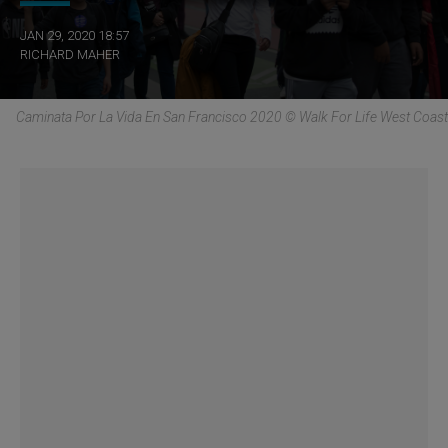
JAN 29, 2020 18:57
RICHARD MAHER
Caminata Por La Vida En San Francisco 2020 © Walk For Life West Coast