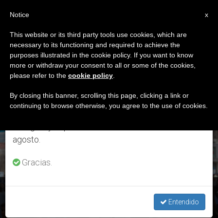
ES
Notice
×
x
Aviso importante
This website or its third party tools use cookies, which are
necessary to its functioning and required to achieve the
Del 27 de julio al 7 de agosto haremos la pausa
ETIQUETA
purposes illustrated in the cookie policy. If you want to know
anual, aprovechando que en el periodo de verano
Posts Tagged ‘Costa
more or withdraw your consent to all or some of the cookies,
please refer to the
cookie policy
.
se generan menos informaciones y también el
Oeste’
consumo de las mismas disminuye.
By closing this banner, scrolling this page, clicking a link or
continuing to browse otherwise, you agree to the use of cookies.
Retomamos el trabajo ordinario de las ediciones
en inglés y español de ZENIT el lunes 10 de
ÚLTIMAS NOTICIAS
agosto.
Gracias.
San Francisco: “El aborto no tiene lugar en una sociedad
civilizada”
Entendido