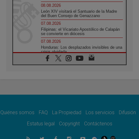
08.08.2026
León XIV visitará el Santuario de la Madre
del Buen Consejo de Genazzano
07.08.2026
Filipinas: el Vicariato Apostólico de Calapán
se convierte en diócesis
07.08.2026
Honduras: Los desplazados invisibles de una
crisis olvidada
07.08.2026
Bokalic: "En Argentina el Papa León señalará
el compromiso del cristiano"
07.08.2026
La matanza de niños en Gaza no cesa: 300
muertos en 300 días
07.08.2026
Tagle: La guerra desfigura el mundo, solo la
revelación de Dios lo transfigura
Quiénes somos
FAQ
La Propiedad
Los servicios
Difusión
07.08.2026
Presentada la Trienal de Arte de las
Estatus legal
Copyright
Contáctenos
Universidades Católicas: «Exercises in
Empathy»
07.08.2026