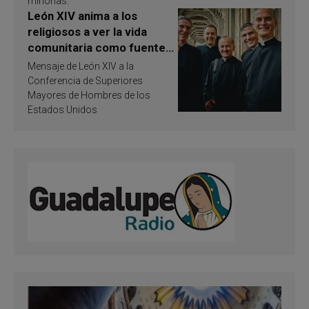
minorías.
León XIV anima a los
religiosos a ver la vida
comunitaria como fuente
de inspiración y
Mensaje de León XIV a la
santificación
Conferencia de Superiores
Mayores de Hombres de los
Estados Unidos