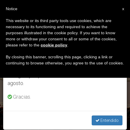
ES
Notice
×
x
Aviso importante
This website or its third party tools use cookies, which are
necessary to its functioning and required to achieve the
Del 27 de julio al 7 de agosto haremos la pausa
ETIQUETA
purposes illustrated in the cookie policy. If you want to know
anual, aprovechando que en el periodo de verano
Posts Tagged ‘cumbre
more or withdraw your consent to all or some of the cookies,
please refer to the
cookie policy
.
se generan menos informaciones y también el
Alcaldes Vaticano’
consumo de las mismas disminuye.
By closing this banner, scrolling this page, clicking a link or
continuing to browse otherwise, you agree to the use of cookies.
Retomamos el trabajo ordinario de las ediciones
en inglés y español de ZENIT el lunes 10 de
ÚLTIMAS NOTICIAS
agosto.
Gracias.
Concluyó en el Vaticano la cumbre de alcaldes europeos
Entendido