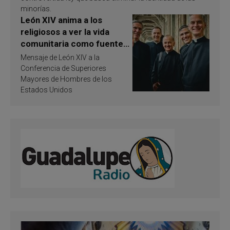
minorías.
León XIV anima a los
religiosos a ver la vida
comunitaria como fuente
de inspiración y
Mensaje de León XIV a la
santificación
Conferencia de Superiores
Mayores de Hombres de los
Estados Unidos