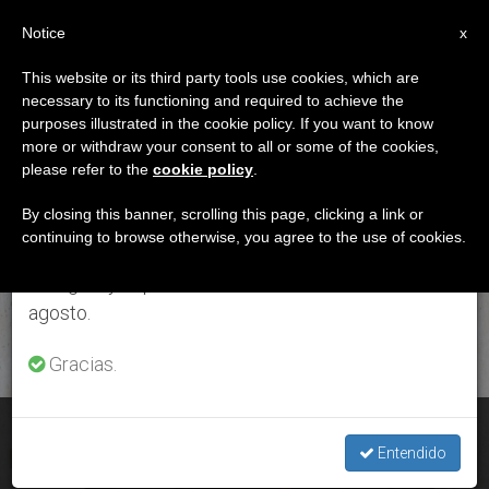
ES
Notice
×
x
Aviso importante
This website or its third party tools use cookies, which are
necessary to its functioning and required to achieve the
Del 27 de julio al 7 de agosto haremos la pausa
ETIQUETA
purposes illustrated in the cookie policy. If you want to know
anual, aprovechando que en el periodo de verano
Posts Tagged ‘decreto
more or withdraw your consent to all or some of the cookies,
please refer to the
cookie policy
.
se generan menos informaciones y también el
Final’
consumo de las mismas disminuye.
By closing this banner, scrolling this page, clicking a link or
continuing to browse otherwise, you agree to the use of cookies.
Retomamos el trabajo ordinario de las ediciones
en inglés y español de ZENIT el lunes 10 de
ÚLTIMAS NOTICIAS
agosto.
Gracias.
Estados Unidos: Theodore Edgar McCarrick, dimitido del
estado clerical
Entendido