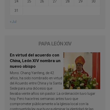
24
25
26
27
28
29
30
31
« Jul
PAPA LEÓN XIV
En virtud del acuerdo con
China, León XIV nombra un
nuevo obispo
Mons. Chang Yanfeng, de 42
años, ha sido nombrado en virtud
del Acuerdo entre China y la Santa
Sede para una diócesis que
llevaba veinte años sin pastor. La ordenación tuvo lugar
hoy. Pero hace tres semanas antes tuvo que
comprometer públicamente a la Iglesia local con la
controvertida ley que busca eliminar la identidad de las