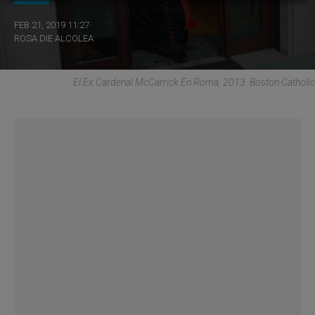
FEB 21, 2019 11:27
ROSA DIE ALCOLEA
El Ex Cardenal McCarrick En Roma, 2013. Boston Catholic