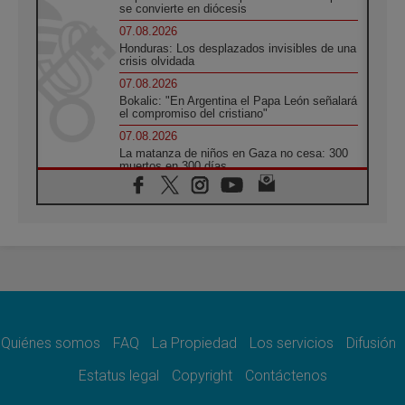
se convierte en diócesis
07.08.2026
Honduras: Los desplazados invisibles de una
crisis olvidada
07.08.2026
Bokalic: "En Argentina el Papa León señalará
el compromiso del cristiano"
07.08.2026
La matanza de niños en Gaza no cesa: 300
muertos en 300 días
07.08.2026
Tagle: La guerra desfigura el mundo, solo la
revelación de Dios lo transfigura
07.08.2026
Presentada la Trienal de Arte de las
Universidades Católicas: «Exercises in
Empathy»
07.08.2026
Fortunatus Nwachukwu: la comunicación
como misión al servicio del Evangelio
Quiénes somos
FAQ
La Propiedad
Los servicios
Difusión
07.08.2026
Estatus legal
Copyright
Contáctenos
SIGNIS 2026, dar voz a las religiosas en el
espacio público