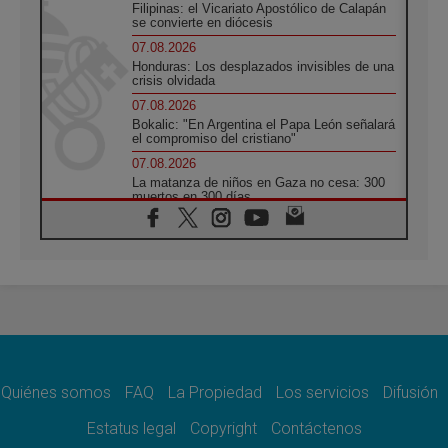
Filipinas: el Vicariato Apostólico de Calapán
se convierte en diócesis
07.08.2026
Honduras: Los desplazados invisibles de una
crisis olvidada
07.08.2026
Bokalic: "En Argentina el Papa León señalará
el compromiso del cristiano"
07.08.2026
La matanza de niños en Gaza no cesa: 300
muertos en 300 días
07.08.2026
Tagle: La guerra desfigura el mundo, solo la
revelación de Dios lo transfigura
07.08.2026
Presentada la Trienal de Arte de las
Universidades Católicas: «Exercises in
Empathy»
07.08.2026
Fortunatus Nwachukwu: la comunicación
como misión al servicio del Evangelio
Quiénes somos
FAQ
La Propiedad
Los servicios
Difusión
07.08.2026
Estatus legal
Copyright
Contáctenos
SIGNIS 2026, dar voz a las religiosas en el
espacio público