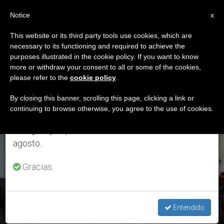
ES
Notice
×
x
Aviso importante
This website or its third party tools use cookies, which are
necessary to its functioning and required to achieve the
Del 27 de julio al 7 de agosto haremos la pausa
ETIQUETA
purposes illustrated in the cookie policy. If you want to know
anual, aprovechando que en el periodo de verano
Posts Tagged
more or withdraw your consent to all or some of the cookies,
please refer to the
cookie policy
.
se generan menos informaciones y también el
‘defensor Del Pueblo’
consumo de las mismas disminuye.
By closing this banner, scrolling this page, clicking a link or
continuing to browse otherwise, you agree to the use of cookies.
Retomamos el trabajo ordinario de las ediciones
en inglés y español de ZENIT el lunes 10 de
ÚLTIMAS NOTICIAS
agosto.
Gracias.
Perú: Los comuneros de Fuerabamba llegan a un acuerdo
con la empresa minera ‘MMG Las Bambas’
Entendido