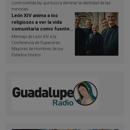
controvertida ley que busca eliminar la identidad de las
minorías.
León XIV anima a los
religiosos a ver la vida
comunitaria como fuente
de inspiración y
Mensaje de León XIV a la
santificación
Conferencia de Superiores
Mayores de Hombres de los
Estados Unidos