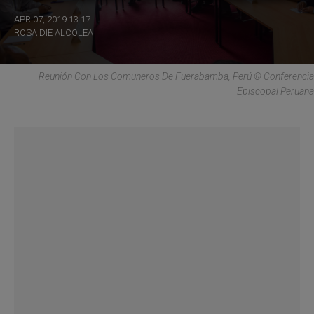
APR 07, 2019 13:17
ROSA DIE ALCOLEA
Reunión Con Los Comuneros De Fuerabamba, Perú © Conferencia
Episcopal Peruana