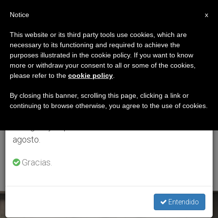
ES
Notice
×
x
Aviso importante
This website or its third party tools use cookies, which are
necessary to its functioning and required to achieve the
Del 27 de julio al 7 de agosto haremos la pausa
ETIQUETA
purposes illustrated in the cookie policy. If you want to know
anual, aprovechando que en el periodo de verano
Posts Tagged
more or withdraw your consent to all or some of the cookies,
please refer to the
cookie policy
.
se generan menos informaciones y también el
‘delegados
consumo de las mismas disminuye.
By closing this banner, scrolling this page, clicking a link or
continuing to browse otherwise, you agree to the use of cookies.
Diocesanos De Medios
Retomamos el trabajo ordinario de las ediciones
en inglés y español de ZENIT el lunes 10 de
De Comunicación
agosto.
Social’
Gracias.
Entendido
ÚLTIMAS NOTICIAS