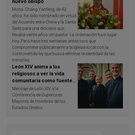
nuevo obispo
Mons. Chang Yanfeng, de 42
años, ha sido nombrado en virtud
del Acuerdo entre China y la Santa
Sede para una diócesis que
llevaba veinte años sin pastor. La ordenación tuvo lugar
hoy. Pero hace tres semanas antes tuvo que
comprometer públicamente a la Iglesia local con la
controvertida ley que busca eliminar la identidad de las
minorías.
León XIV anima a los
religiosos a ver la vida
comunitaria como fuente
de inspiración y
Mensaje de León XIV a la
santificación
Conferencia de Superiores
Mayores de Hombres de los
Estados Unidos