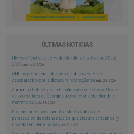
ÚLTIMAS NOTICIAS
Himno oficial de la Jornada Mundial de la Juventud Seúl
2027
agosto 3, 2026
ONU se pronuncia ante caso de obispo católico
desaparecido por la dictadura nicaragüense
julio 25, 2026
Aumenta el interés por la beatificación en Estados Unidos
de los mártires de Georgia que murieron defendiendo el
matrimonio
julio 25, 2026
Franciscanos piden ayuda a Marco Rubio ante
persecución de colonos judíos que afecta a cristianos (y
no sólo) en Tierra Santa
julio 25, 2026
Sacerdotes alemanes fieles al Papa contestan a su propio