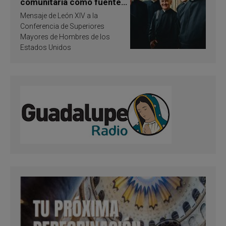
comunitaria como fuente
de inspiración y
Mensaje de León XIV a la
santificación
Conferencia de Superiores
Mayores de Hombres de los
Estados Unidos