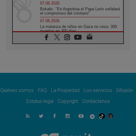
07.08.2026
Bokalic: "En Argentina el Papa León señalará
el compromiso del cristiano"
07.08.2026
La matanza de niños en Gaza no cesa: 300
muertos en 300 días
07.08.2026
Tagle: La guerra desfigura el mundo, solo la
revelación de Dios lo transfigura
07.08.2026
Presentada la Trienal de Arte de las
Universidades Católicas: «Exercises in
Empathy»
07.08.2026
Fortunatus Nwachukwu: la comunicación
como misión al servicio del Evangelio
Quiénes somos
FAQ
La Propiedad
Los servicios
Difusión
07.08.2026
Estatus legal
Copyright
Contáctenos
SIGNIS 2026, dar voz a las religiosas en el
espacio público
07.08.2026
Lanzan un proyecto de empoderamiento
digital para mujeres líderes en África
07.08.2026