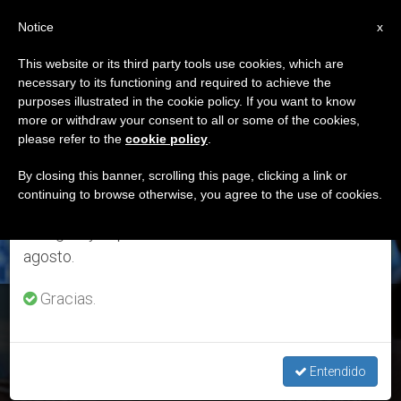
ES
Notice
×
x
Aviso importante
This website or its third party tools use cookies, which are
necessary to its functioning and required to achieve the
Del 27 de julio al 7 de agosto haremos la pausa
ETIQUETA
purposes illustrated in the cookie policy. If you want to know
anual, aprovechando que en el periodo de verano
Posts Tagged
more or withdraw your consent to all or some of the cookies,
please refer to the
cookie policy
.
se generan menos informaciones y también el
‘delincuencia’
consumo de las mismas disminuye.
By closing this banner, scrolling this page, clicking a link or
continuing to browse otherwise, you agree to the use of cookies.
Retomamos el trabajo ordinario de las ediciones
en inglés y español de ZENIT el lunes 10 de
ÚLTIMAS NOTICIAS
agosto.
Gracias.
Ecuador: Carta de la Comisión Justicia y Paz sobre
“delincuencia desbordada”
Entendido
DEC 22, 2020 11:39