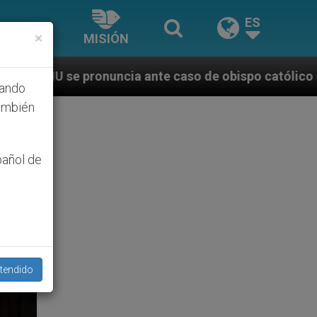
ES
×
MISIÓN
a ante caso de obispo católico desaparecido por la d
hando
ambién
pañol de
tendido