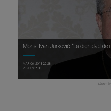
Mons. Ivan Jurkovič: "La dignidad de 
MAR 06, 2018 20:28
ZENIT STAFF
Mons. Iv