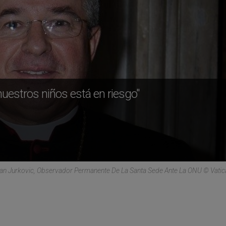
nuestros niños está en riesgo"
an Jurkovic, Observador Permanente De La Santa Sede Ante La ONU © Vati