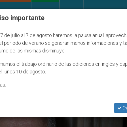
IGLESIA Y MUNDO
DOCUMENTOS
DONATIVOS
iso importante
dial de la Juventud Seúl 2027
ONU se pronunci
7 de julio al 7 de agosto haremos la pausa anual, aprovec
el periodo de verano se generan menos informaciones y t
umo de las mismas disminuye.
chos De La Infancia’
amos el trabajo ordinario de las ediciones en inglés y es
l lunes 10 de agosto.
as.
En