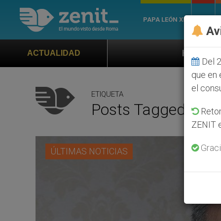
PAPA LEÓN XIV
ROMA
Av
Himno oficial de la Jornada Mun
ACTUALIDAD
Del 2
que en 
el cons
ETIQUETA
Posts Tagged ‘Dere
Retom
ZENIT e
Graci
ÚLTIMAS NOTICIAS