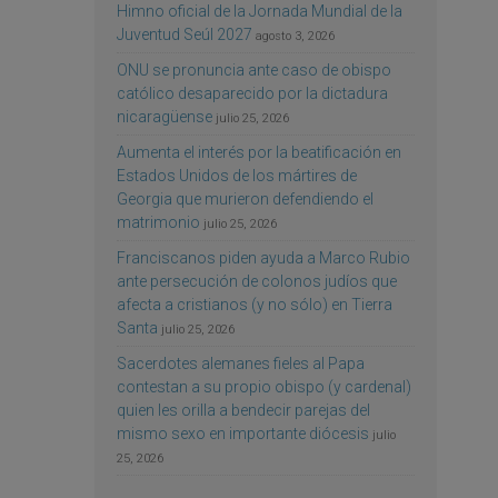
Himno oficial de la Jornada Mundial de la
Juventud Seúl 2027
agosto 3, 2026
ONU se pronuncia ante caso de obispo
católico desaparecido por la dictadura
nicaragüense
julio 25, 2026
Aumenta el interés por la beatificación en
Estados Unidos de los mártires de
Georgia que murieron defendiendo el
matrimonio
julio 25, 2026
Franciscanos piden ayuda a Marco Rubio
ante persecución de colonos judíos que
afecta a cristianos (y no sólo) en Tierra
Santa
julio 25, 2026
Sacerdotes alemanes fieles al Papa
contestan a su propio obispo (y cardenal)
quien les orilla a bendecir parejas del
mismo sexo en importante diócesis
julio
25, 2026