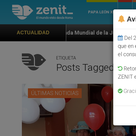
PAPA LEÓN XIV
ROMA
Av
ornada Mundial de la Juventud Seúl 2027
ONU s
ACTUALIDAD
Del 2
que en 
el cons
ETIQUETA
Posts Tagged ‘dia
Retom
ZENIT e
Graci
ÚLTIMAS NOTICIAS