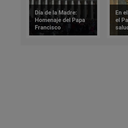
Día de la Madre:
En e
Homenaje del Papa
el P
Francisco
salu
ellas