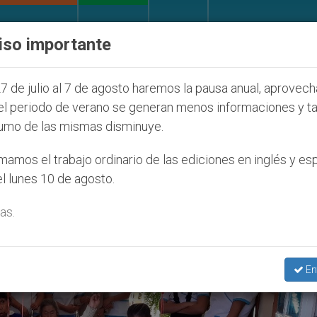
IGLESIA Y MUNDO
DOCUMENTOS
DONATIVOS
iso importante
e pronuncia ante caso de obispo católico desaparecid
7 de julio al 7 de agosto haremos la pausa anual, aprovec
el periodo de verano se generan menos informaciones y t
umo de las mismas disminuye.
 De La Madre’
amos el trabajo ordinario de las ediciones en inglés y es
l lunes 10 de agosto.
as.
En