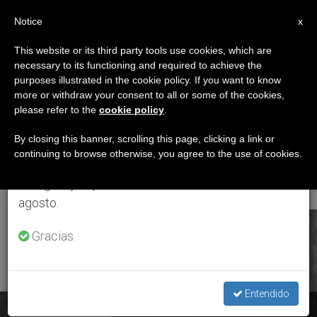
ES
Notice
×
x
Aviso importante
This website or its third party tools use cookies, which are
necessary to its functioning and required to achieve the
Del 27 de julio al 7 de agosto haremos la pausa
ETIQUETA
purposes illustrated in the cookie policy. If you want to know
anual, aprovechando que en el periodo de verano
Posts Tagged
more or withdraw your consent to all or some of the cookies,
please refer to the
cookie policy
.
se generan menos informaciones y también el
‘diócesis De Anse-À-
consumo de las mismas disminuye.
By closing this banner, scrolling this page, clicking a link or
continuing to browse otherwise, you agree to the use of cookies.
Veau Et Miragoâne’
Retomamos el trabajo ordinario de las ediciones
en inglés y español de ZENIT el lunes 10 de
agosto.
ÚLTIMAS NOTICIAS
Gracias.
Entendido
Haití: Mons. Dumas anima a los fieles a “fortalecer su vida