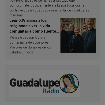
hoy. Pero hace tres semanas antes tuvo que
comprometer públicamente a la Iglesia local con la
controvertida ley que busca eliminar la identidad de las
minorías.
León XIV anima a los
religiosos a ver la vida
comunitaria como fuente
de inspiración y
Mensaje de León XIV a la
santificación
Conferencia de Superiores
Mayores de Hombres de los
Estados Unidos