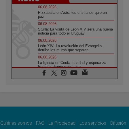
06.08.2026
Pizzaballa en Asís: los cristianos quieren
paz
06.08.2026
Sturla: La visita de León XIV será una buena
noticia para todo el Uruguay
06.08.2026
León XIV: La revolución del Evangelio
derriba los muros que separan
06.08.2026
La Iglesia en Ceuta: caridad y esperanza
frente al drama migratorio
06.08.2026
La visita del Papa a Perú será un tiempo de
gracia reconciliación y esperanza
06.08.2026
Cardenal Rossi: "La llegada del Papa León a
Argentina es un homenaje a Francisco"
06.08.2026
En Asís, León XIV invita a los jóvenes a
«construir la civilización del amor»
Quiénes somos
FAQ
La Propiedad
Los servicios
Difusión
05.08.2026