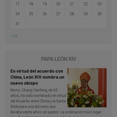
17
18
19
20
21
22
23
24
25
26
27
28
29
30
31
« Jul
PAPA LEÓN XIV
En virtud del acuerdo con
China, León XIV nombra un
nuevo obispo
Mons. Chang Yanfeng, de 42
años, ha sido nombrado en virtud
del Acuerdo entre China y la Santa
Sede para una diócesis que
llevaba veinte años sin pastor. La ordenación tuvo lugar