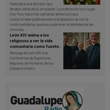
Sede para una diócesis que
llevaba veinte años sin pastor. La ordenación tuvo lugar
hoy. Pero hace tres semanas antes tuvo que
comprometer públicamente a la Iglesia local con la
controvertida ley que busca eliminar la identidad de las
minorías.
León XIV anima a los
religiosos a ver la vida
comunitaria como fuente
de inspiración y
Mensaje de León XIV a la
santificación
Conferencia de Superiores
Mayores de Hombres de los
Estados Unidos