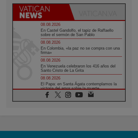
08.08.2026
En Castel Gandolfo, el tapiz de Raffaello
sobre el sermón de San Pablo
08.08.2026
En Colombia, «la paz no se compra con una
firma»
08.08.2026
En Venezuela celebraron los 416 años del
Santo Cristo de La Grita
08.08.2026
El Papa: en Santa Ágata contemplamos la
victoria del amor sobre la muerte
08.08.2026
León XIV visitará el Santuario de la Madre
del Buen Consejo de Genazzano
07.08.2026
Filipinas: el Vicariato Apostólico de Calapán
se convierte en diócesis
07.08.2026
Honduras: Los desplazados invisibles de una