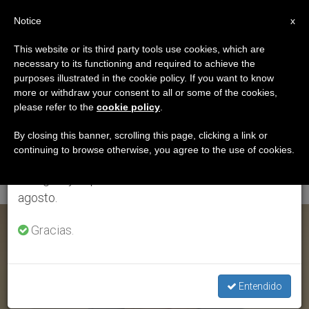
ES
Notice
×
x
Aviso importante
This website or its third party tools use cookies, which are
necessary to its functioning and required to achieve the
Del 27 de julio al 7 de agosto haremos la pausa
ETIQUETA
purposes illustrated in the cookie policy. If you want to know
anual, aprovechando que en el periodo de verano
Posts Tagged
more or withdraw your consent to all or some of the cookies,
please refer to the
cookie policy
.
se generan menos informaciones y también el
‘diócesis De
consumo de las mismas disminuye.
By closing this banner, scrolling this page, clicking a link or
continuing to browse otherwise, you agree to the use of cookies.
Cuddapah’
Retomamos el trabajo ordinario de las ediciones
en inglés y español de ZENIT el lunes 10 de
agosto.
ÚLTIMAS NOTICIAS
Gracias.
Entendido