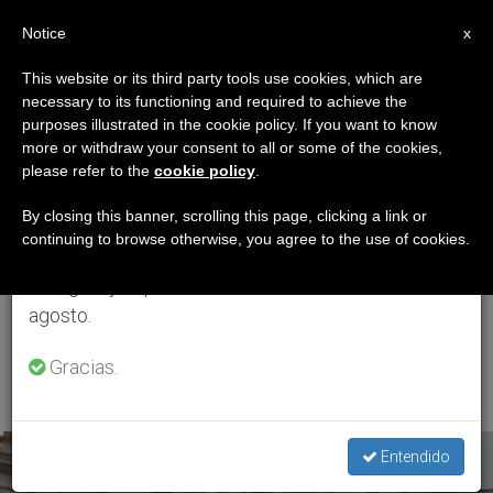
ES
Notice
×
x
Aviso importante
This website or its third party tools use cookies, which are
necessary to its functioning and required to achieve the
Del 27 de julio al 7 de agosto haremos la pausa
ETIQUETA
purposes illustrated in the cookie policy. If you want to know
anual, aprovechando que en el periodo de verano
Posts Tagged
more or withdraw your consent to all or some of the cookies,
please refer to the
cookie policy
.
se generan menos informaciones y también el
‘Dirección De Salud E
consumo de las mismas disminuye.
By closing this banner, scrolling this page, clicking a link or
continuing to browse otherwise, you agree to the use of cookies.
Higiene Del Estado De
Retomamos el trabajo ordinario de las ediciones
en inglés y español de ZENIT el lunes 10 de
La Ciudad Del
agosto.
Vaticano’
Gracias.
Entendido
ÚLTIMAS NOTICIAS