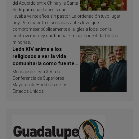
del Acuerdo entre China y la Santa
Sede para una diócesis que
llevaba veinte años sin pastor. La ordenación tuvo lugar
hoy. Pero hace tres semanas antes tuvo que
comprometer públicamente a la Iglesia local con la
controvertida ley que busca eliminar la identidad de las
minorías.
León XIV anima a los
religiosos a ver la vida
comunitaria como fuente
de inspiración y
Mensaje de León XIV a la
santificación
Conferencia de Superiores
Mayores de Hombres de los
Estados Unidos