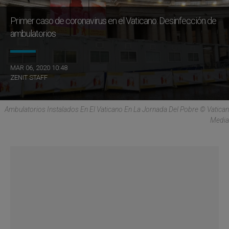
Primer caso de coronavirus en el Vaticano: Desinfección de
ambulatorios
MAR 06, 2020 10:48
ZENIT STAFF
Ambulatorios Instalados En El Vaticano En La Jornada Del Pobre © Vatican
Media