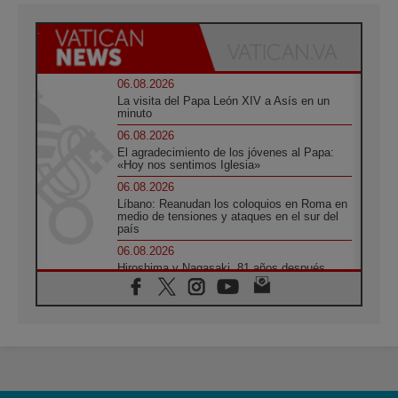
06.08.2026
La visita del Papa León XIV a Asís en un
minuto
06.08.2026
El agradecimiento de los jóvenes al Papa:
«Hoy nos sentimos Iglesia»
06.08.2026
Líbano: Reanudan los coloquios en Roma en
medio de tensiones y ataques en el sur del
país
06.08.2026
Hiroshima y Nagasaki, 81 años después.
Comienzan "Diez Días Oración por la Paz"
06.08.2026
Pizzaballa en Asís: los cristianos quieren
paz
06.08.2026
Sturla: La visita de León XIV será una buena
noticia para todo el Uruguay