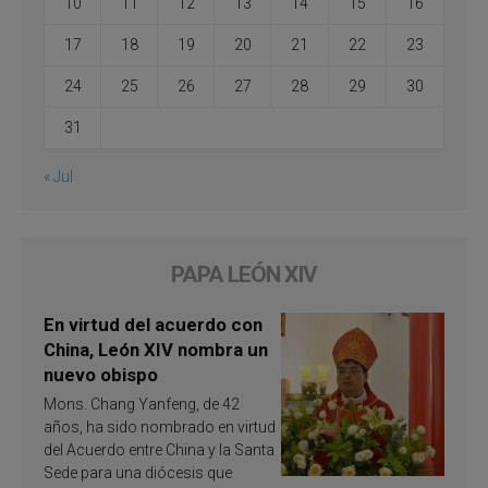
10
11
12
13
14
15
16
17
18
19
20
21
22
23
24
25
26
27
28
29
30
31
« Jul
PAPA LEÓN XIV
En virtud del acuerdo con
China, León XIV nombra un
nuevo obispo
Mons. Chang Yanfeng, de 42
años, ha sido nombrado en virtud
del Acuerdo entre China y la Santa
Sede para una diócesis que