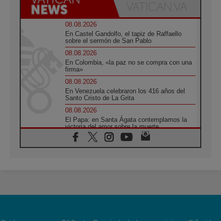
08.08.2026
En Castel Gandolfo, el tapiz de Raffaello
sobre el sermón de San Pablo
08.08.2026
En Colombia, «la paz no se compra con una
firma»
08.08.2026
En Venezuela celebraron los 416 años del
Santo Cristo de La Grita
08.08.2026
El Papa: en Santa Ágata contemplamos la
victoria del amor sobre la muerte
08.08.2026
León XIV visitará el Santuario de la Madre
del Buen Consejo de Genazzano
07.08.2026
Filipinas: el Vicariato Apostólico de Calapán
se convierte en diócesis
07.08.2026
Honduras: Los desplazados invisibles de una
crisis olvidada