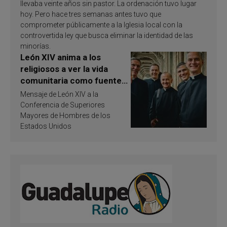
llevaba veinte años sin pastor. La ordenación tuvo lugar
hoy. Pero hace tres semanas antes tuvo que
comprometer públicamente a la Iglesia local con la
controvertida ley que busca eliminar la identidad de las
minorías.
León XIV anima a los
religiosos a ver la vida
comunitaria como fuente
de inspiración y
Mensaje de León XIV a la
santificación
Conferencia de Superiores
Mayores de Hombres de los
Estados Unidos