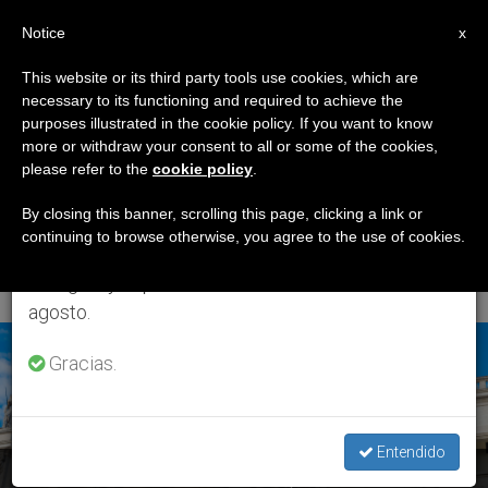
ES
Notice
×
x
Aviso importante
This website or its third party tools use cookies, which are
necessary to its functioning and required to achieve the
Del 27 de julio al 7 de agosto haremos la pausa
ETIQUETA
purposes illustrated in the cookie policy. If you want to know
anual, aprovechando que en el periodo de verano
Posts Tagged
more or withdraw your consent to all or some of the cookies,
please refer to the
cookie policy
.
se generan menos informaciones y también el
‘Dirección General De
consumo de las mismas disminuye.
By closing this banner, scrolling this page, clicking a link or
continuing to browse otherwise, you agree to the use of cookies.
Personal’
Retomamos el trabajo ordinario de las ediciones
en inglés y español de ZENIT el lunes 10 de
agosto.
ÚLTIMAS NOTICIAS
Gracias.
Entendido
Dirección General de Personal: El Papa estudiará su