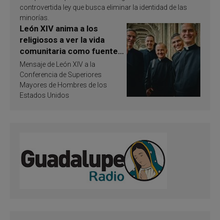
controvertida ley que busca eliminar la identidad de las
minorías.
León XIV anima a los
religiosos a ver la vida
comunitaria como fuente
de inspiración y
Mensaje de León XIV a la
santificación
Conferencia de Superiores
Mayores de Hombres de los
Estados Unidos