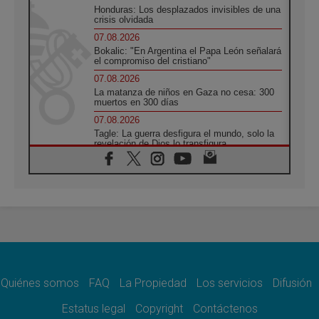
Honduras: Los desplazados invisibles de una
crisis olvidada
07.08.2026
Bokalic: "En Argentina el Papa León señalará
el compromiso del cristiano"
07.08.2026
La matanza de niños en Gaza no cesa: 300
muertos en 300 días
07.08.2026
Tagle: La guerra desfigura el mundo, solo la
revelación de Dios lo transfigura
07.08.2026
Presentada la Trienal de Arte de las
Universidades Católicas: «Exercises in
Empathy»
07.08.2026
Fortunatus Nwachukwu: la comunicación
como misión al servicio del Evangelio
07.08.2026
SIGNIS 2026, dar voz a las religiosas en el
espacio público
Quiénes somos
FAQ
La Propiedad
Los servicios
Difusión
07.08.2026
Estatus legal
Copyright
Contáctenos
Lanzan un proyecto de empoderamiento
digital para mujeres líderes en África