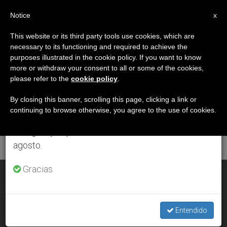
ES
Notice
×
x
Aviso importante
This website or its third party tools use cookies, which are
necessary to its functioning and required to achieve the
Del 27 de julio al 7 de agosto haremos la pausa
ETIQUETA
purposes illustrated in the cookie policy. If you want to know
anual, aprovechando que en el periodo de verano
Posts Tagged
more or withdraw your consent to all or some of the cookies,
please refer to the
cookie policy
.
se generan menos informaciones y también el
‘discurso Obama’
consumo de las mismas disminuye.
By closing this banner, scrolling this page, clicking a link or
continuing to browse otherwise, you agree to the use of cookies.
Retomamos el trabajo ordinario de las ediciones
en inglés y español de ZENIT el lunes 10 de
ÚLTIMAS NOTICIAS
agosto.
Gracias.
Los obispos de EE.UU apoyan la limitación de armas
propuesta por Obama
Entendido
JAN 07, 2016 20:27