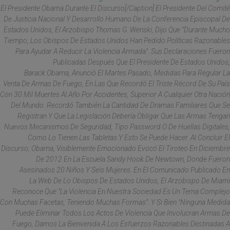
El Presidente Obama Durante El Discurso[/caption] El Presidente Del
Comité
De Justicia Nacional Y Desarrollo Humano
De La
Conferencia Episcopal De
Estados Unidos
, El Arzobispo Thomas G. Wenski, Dijo Que "durante Mucho
Tiempo, Los Obispos De Estados Unidos Han Pedido Políticas Razonables
Para Ayudar A Reducir La Violencia Armada". Sus Declaraciones Fueron
Publicadas Después Que El Presidente De Estados Unidos,
Barack Obama, Anunció El Martes Pasado, Medidas Para Regular La
Venta De Armas De Fuego, En Las Que Recordó El Triste Récord De Su País
Con 30 Mil Muertes Al Año Por Accidentes, Superior A Cualquier Otra Nación
Del Mundo. Recordó También La Cantidad De Dramas Familiares Que Se
Registran Y Que La Legislación Debería Obligar Que Las Armas Tengan
Nuevos Mecanismos De Seguridad, Tipo Password O De Huellas Digitales,
Como Lo Tienen Las Tabletas Y Esto Se Puede Hacer. Al Concluir El
Discurso, Obama, Visiblemente Emocionado Evocó El Tiroteo En Diciembre
De 2012 En La Escuela Sandy Hook De Newtown, Donde Fueron
Asesinados 20 Niños Y Seis Mujeres. En El Comunicado Publicado En
La Web De Lo Obispos De Estados Unidos, El Arzobispo De Miami
Reconoce Que "la Violencia En Nuestra Sociedad Es Un Tema Complejo
Con Muchas Facetas, Teniendo Muchas Formas". Y Si Bien "ninguna Medida
Puede Eliminar Todos Los Actos De Violencia Que Involucran Armas De
Fuego, Damos La Bienvenida A Los Esfuerzos Razonables Destinadas A