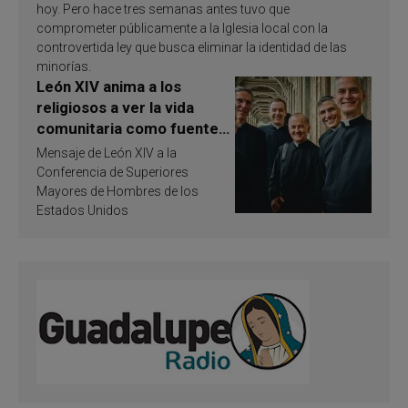
hoy. Pero hace tres semanas antes tuvo que
comprometer públicamente a la Iglesia local con la
controvertida ley que busca eliminar la identidad de las
minorías.
León XIV anima a los
religiosos a ver la vida
comunitaria como fuente
de inspiración y
Mensaje de León XIV a la
santificación
Conferencia de Superiores
Mayores de Hombres de los
Estados Unidos