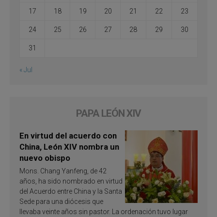
17
18
19
20
21
22
23
24
25
26
27
28
29
30
31
« Jul
PAPA LEÓN XIV
En virtud del acuerdo con
China, León XIV nombra un
nuevo obispo
Mons. Chang Yanfeng, de 42
años, ha sido nombrado en virtud
del Acuerdo entre China y la Santa
Sede para una diócesis que
llevaba veinte años sin pastor. La ordenación tuvo lugar