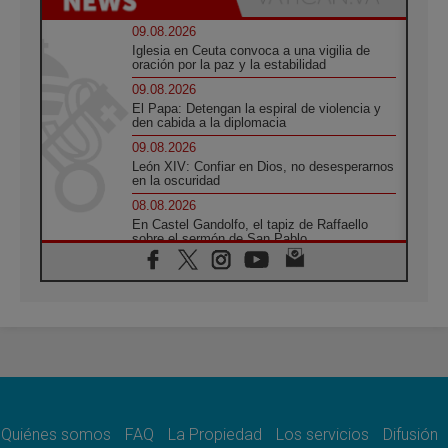
09.08.2026
Iglesia en Ceuta convoca a una vigilia de
oración por la paz y la estabilidad
09.08.2026
El Papa: Detengan la espiral de violencia y
den cabida a la diplomacia
09.08.2026
León XIV: Confiar en Dios, no desesperarnos
en la oscuridad
08.08.2026
En Castel Gandolfo, el tapiz de Raffaello
sobre el sermón de San Pablo
08.08.2026
En Colombia, «la paz no se compra con una
firma»
08.08.2026
En Venezuela celebraron los 416 años del
Santo Cristo de La Grita
08.08.2026
El Papa: en Santa Ágata contemplamos la
victoria del amor sobre la muerte
Quiénes somos
FAQ
La Propiedad
Los servicios
Difusión
08.08.2026