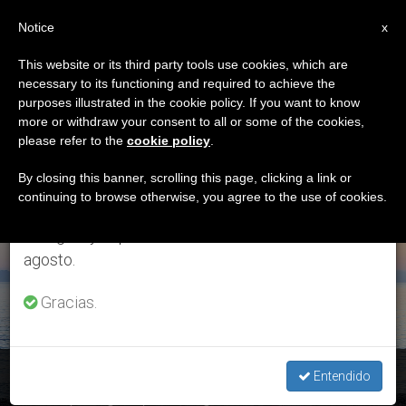
ES
Notice
×
x
Aviso importante
This website or its third party tools use cookies, which are
necessary to its functioning and required to achieve the
Del 27 de julio al 7 de agosto haremos la pausa
ETIQUETA
purposes illustrated in the cookie policy. If you want to know
anual, aprovechando que en el periodo de verano
Posts Tagged
more or withdraw your consent to all or some of the cookies,
please refer to the
cookie policy
.
se generan menos informaciones y también el
‘discurso Papa’
consumo de las mismas disminuye.
By closing this banner, scrolling this page, clicking a link or
continuing to browse otherwise, you agree to the use of cookies.
Retomamos el trabajo ordinario de las ediciones
en inglés y español de ZENIT el lunes 10 de
ÚLTIMAS NOTICIAS
agosto.
Gracias.
El Papa a los obispos europeos: las migraciones son
Entendido
ocasión privilegiada para evangelizar