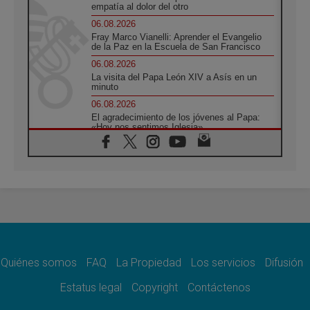
empatía al dolor del otro
06.08.2026
Fray Marco Vianelli: Aprender el Evangelio
de la Paz en la Escuela de San Francisco
06.08.2026
La visita del Papa León XIV a Asís en un
minuto
06.08.2026
El agradecimiento de los jóvenes al Papa:
«Hoy nos sentimos Iglesia»
06.08.2026
Líbano: Reanudan los coloquios en Roma en
medio de tensiones y ataques en el sur del
país
06.08.2026
Hiroshima y Nagasaki, 81 años después.
Comienzan "Diez Días Oración por la Paz"
06.08.2026
Pizzaballa en Asís: los cristianos quieren
paz
Quiénes somos
FAQ
La Propiedad
Los servicios
Difusión
06.08.2026
Estatus legal
Copyright
Contáctenos
Sturla: La visita de León XIV será una buena
noticia para todo el Uruguay