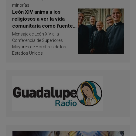
minorías.
León XIV anima a los
religiosos a ver la vida
comunitaria como fuente
de inspiración y
Mensaje de León XIV a la
santificación
Conferencia de Superiores
Mayores de Hombres de los
Estados Unidos