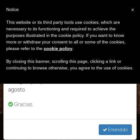
ES
Notice
×
x
Aviso importante
This website or its third party tools use cookies, which are
necessary to its functioning and required to achieve the
Del 27 de julio al 7 de agosto haremos la pausa
ETIQUETA
purposes illustrated in the cookie policy. If you want to know
anual, aprovechando que en el periodo de verano
Posts Tagged ‘diseño
more or withdraw your consent to all or some of the cookies,
please refer to the
cookie policy
.
se generan menos informaciones y también el
De Moda’
consumo de las mismas disminuye.
By closing this banner, scrolling this page, clicking a link or
continuing to browse otherwise, you agree to the use of cookies.
Retomamos el trabajo ordinario de las ediciones
en inglés y español de ZENIT el lunes 10 de
ÚLTIMAS NOTICIAS
agosto.
Gracias.
Universidad Francisco de Vitoria: 5 estudiantes diseñan
moda en pleno confinamiento
Entendido