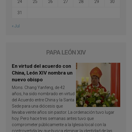
24
25
26
27
28
29
30
31
« Jul
PAPA LEÓN XIV
En virtud del acuerdo con
China, León XIV nombra un
nuevo obispo
Mons. Chang Yanfeng, de 42
años, ha sido nombrado en virtud
del Acuerdo entre China y la Santa
Sede para una diócesis que
llevaba veinte años sin pastor. La ordenación tuvo lugar
hoy. Pero hace tres semanas antes tuvo que
comprometer públicamente a la Iglesia local con la
controvertida ley que busca eliminar la identidad de las