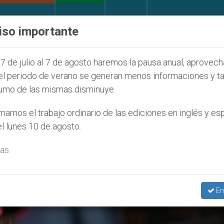
IGLESIA Y MUNDO
DOCUMENTOS
DONATIVOS
iso importante
e la Juventud Seúl 2027
ONU se pronuncia ante
7 de julio al 7 de agosto haremos la pausa anual, aprovec
el periodo de verano se generan menos informaciones y t
umo de las mismas disminuye.
ngo De La Divina Misericordia’
amos el trabajo ordinario de las ediciones en inglés y es
l lunes 10 de agosto.
as.
En