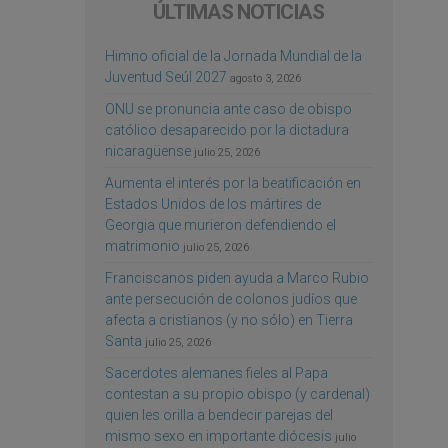
ÚLTIMAS NOTICIAS
Himno oficial de la Jornada Mundial de la
Juventud Seúl 2027
agosto 3, 2026
ONU se pronuncia ante caso de obispo
católico desaparecido por la dictadura
nicaragüense
julio 25, 2026
Aumenta el interés por la beatificación en
Estados Unidos de los mártires de
Georgia que murieron defendiendo el
matrimonio
julio 25, 2026
Franciscanos piden ayuda a Marco Rubio
ante persecución de colonos judíos que
afecta a cristianos (y no sólo) en Tierra
Santa
julio 25, 2026
Sacerdotes alemanes fieles al Papa
contestan a su propio obispo (y cardenal)
quien les orilla a bendecir parejas del
mismo sexo en importante diócesis
julio