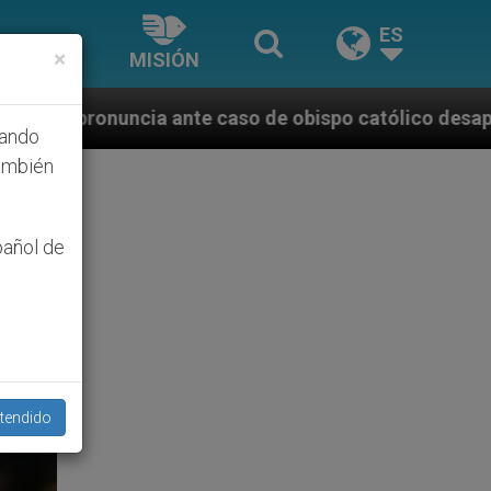
ES
×
MISIÓN
 caso de obispo católico desaparecido por la dictadu
hando
ambién
pañol de
tendido