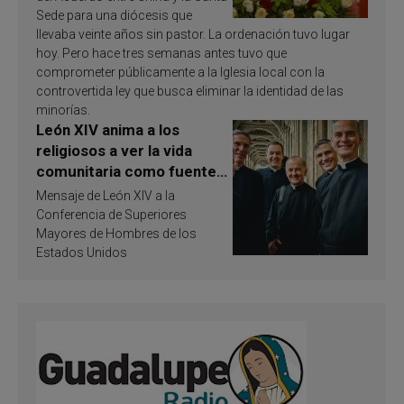
Sede para una diócesis que
llevaba veinte años sin pastor. La ordenación tuvo lugar
hoy. Pero hace tres semanas antes tuvo que
comprometer públicamente a la Iglesia local con la
controvertida ley que busca eliminar la identidad de las
minorías.
León XIV anima a los
religiosos a ver la vida
comunitaria como fuente
de inspiración y
Mensaje de León XIV a la
santificación
Conferencia de Superiores
Mayores de Hombres de los
Estados Unidos