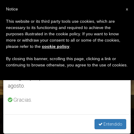
ES
Notice
×
x
Aviso importante
This website or its third party tools use cookies, which are
necessary to its functioning and required to achieve the
Del 27 de julio al 7 de agosto haremos la pausa
ETIQUETA
purposes illustrated in the cookie policy. If you want to know
anual, aprovechando que en el periodo de verano
Posts Tagged ‘dos
more or withdraw your consent to all or some of the cookies,
please refer to the
cookie policy
.
se generan menos informaciones y también el
Pueblos Dos Estados’
consumo de las mismas disminuye.
By closing this banner, scrolling this page, clicking a link or
continuing to browse otherwise, you agree to the use of cookies.
Retomamos el trabajo ordinario de las ediciones
en inglés y español de ZENIT el lunes 10 de
ÚLTIMAS NOTICIAS
agosto.
Gracias.
Israel y Palestina: La Santa Sede reitera su postura, «dos
Estados para dos pueblos»
Entendido
NOV 20, 2019 14:10