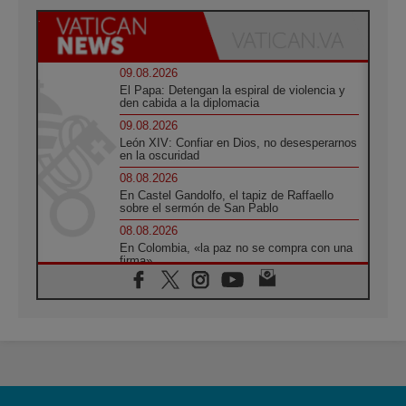
09.08.2026
El Papa: Detengan la espiral de violencia y
den cabida a la diplomacia
09.08.2026
León XIV: Confiar en Dios, no desesperarnos
en la oscuridad
08.08.2026
En Castel Gandolfo, el tapiz de Raffaello
sobre el sermón de San Pablo
08.08.2026
En Colombia, «la paz no se compra con una
firma»
08.08.2026
En Venezuela celebraron los 416 años del
Santo Cristo de La Grita
08.08.2026
El Papa: en Santa Ágata contemplamos la
victoria del amor sobre la muerte
08.08.2026
León XIV visitará el Santuario de la Madre