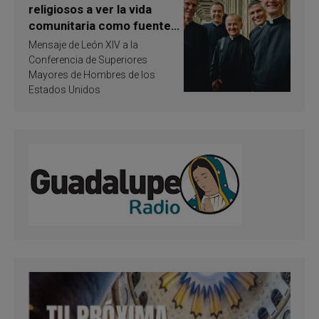
religiosos a ver la vida
comunitaria como fuente
de inspiración y
Mensaje de León XIV a la
santificación
Conferencia de Superiores
Mayores de Hombres de los
Estados Unidos