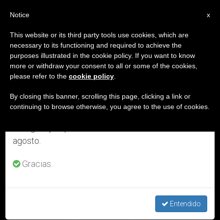
ES
Notice
×
x
Aviso importante
This website or its third party tools use cookies, which are
necessary to its functioning and required to achieve the
Del 27 de julio al 7 de agosto haremos la pausa
ETIQUETA
purposes illustrated in the cookie policy. If you want to know
anual, aprovechando que en el periodo de verano
Posts Tagged ‘eclipse’
more or withdraw your consent to all or some of the cookies,
please refer to the
cookie policy
.
se generan menos informaciones y también el
consumo de las mismas disminuye.
By closing this banner, scrolling this page, clicking a link or
continuing to browse otherwise, you agree to the use of cookies.
ÚLTIMAS NOTICIAS
Retomamos el trabajo ordinario de las ediciones
en inglés y español de ZENIT el lunes 10 de
agosto.
Gracias.
Fr. Consolmagno: "El eclipse es una experiencia genial"
Entendido
AUG 24, 2017 11:59