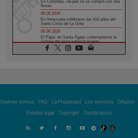
En Colombia, «la paz no se compra con una
firma»
08.08.2026
En Venezuela celebraron los 416 años del
Santo Cristo de La Grita
08.08.2026
El Papa: en Santa Ágata contemplamos la
victoria del amor sobre la muerte
08.08.2026
León XIV visitará el Santuario de la Madre
del Buen Consejo de Genazzano
07.08.2026
Filipinas: el Vicariato Apostólico de Calapán
se convierte en diócesis
07.08.2026
Honduras: Los desplazados invisibles de una
crisis olvidada
Quiénes somos
FAQ
La Propiedad
Los servicios
Difusión
07.08.2026
Bokalic: "En Argentina el Papa León señalará
Estatus legal
Copyright
Contáctenos
el compromiso del cristiano"
07.08.2026
La matanza de niños en Gaza no cesa: 300
muertos en 300 días