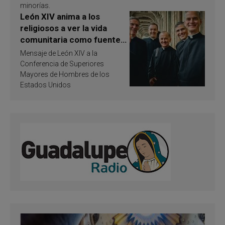
minorías.
León XIV anima a los
religiosos a ver la vida
comunitaria como fuente
de inspiración y
Mensaje de León XIV a la
santificación
Conferencia de Superiores
Mayores de Hombres de los
Estados Unidos