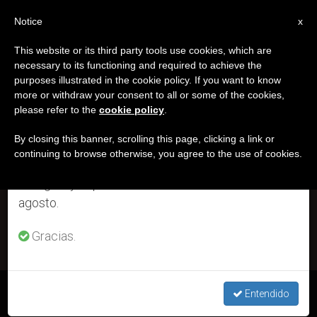
ES
Notice
×
x
Aviso importante
This website or its third party tools use cookies, which are
necessary to its functioning and required to achieve the
Del 27 de julio al 7 de agosto haremos la pausa
ETIQUETA
purposes illustrated in the cookie policy. If you want to know
anual, aprovechando que en el periodo de verano
Posts Tagged
more or withdraw your consent to all or some of the cookies,
please refer to the
cookie policy
.
se generan menos informaciones y también el
‘educadora’
consumo de las mismas disminuye.
By closing this banner, scrolling this page, clicking a link or
continuing to browse otherwise, you agree to the use of cookies.
Retomamos el trabajo ordinario de las ediciones
en inglés y español de ZENIT el lunes 10 de
ÚLTIMAS NOTICIAS
agosto.
Gracias.
Beata María Teresa Scherer, 16 de junio
Entendido