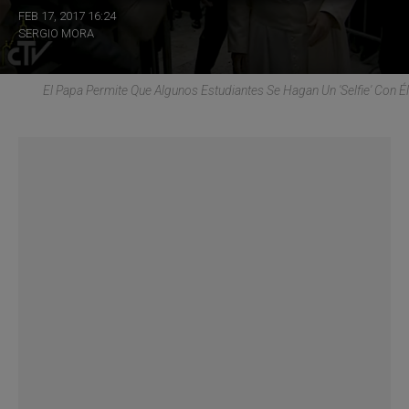
FEB 17, 2017 16:24
SERGIO MORA
El Papa Permite Que Algunos Estudiantes Se Hagan Un 'selfie' Con Él