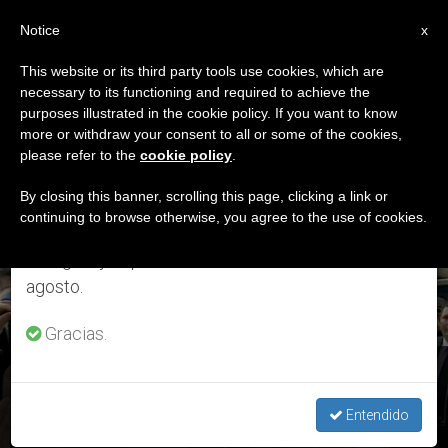
ES
Notice
×
x
Aviso importante
This website or its third party tools use cookies, which are
necessary to its functioning and required to achieve the
Del 27 de julio al 7 de agosto haremos la pausa
ETIQUETA
purposes illustrated in the cookie policy. If you want to know
anual, aprovechando que en el periodo de verano
Posts Tagged ‘El Papa
more or withdraw your consent to all or some of the cookies,
please refer to the
cookie policy
.
se generan menos informaciones y también el
En Roma Tre’
consumo de las mismas disminuye.
By closing this banner, scrolling this page, clicking a link or
continuing to browse otherwise, you agree to the use of cookies.
Retomamos el trabajo ordinario de las ediciones
en inglés y español de ZENIT el lunes 10 de
ÚLTIMAS NOTICIAS
agosto.
Gracias.
Francisco en 'Roma Tre', deja su discurso escrito y responde
a cuatro estudiantes improvisando
Entendido