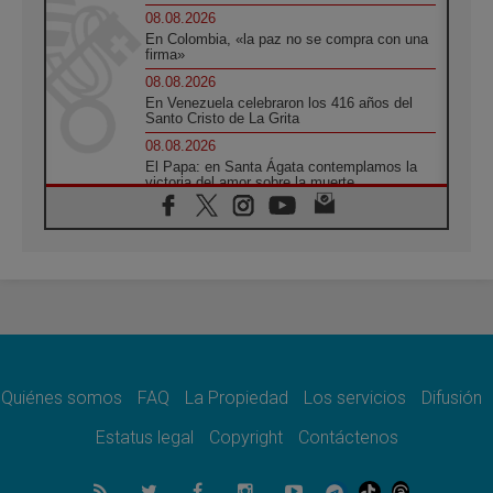
08.08.2026
En Colombia, «la paz no se compra con una
firma»
08.08.2026
En Venezuela celebraron los 416 años del
Santo Cristo de La Grita
08.08.2026
El Papa: en Santa Ágata contemplamos la
victoria del amor sobre la muerte
08.08.2026
León XIV visitará el Santuario de la Madre
del Buen Consejo de Genazzano
07.08.2026
Filipinas: el Vicariato Apostólico de Calapán
se convierte en diócesis
07.08.2026
Honduras: Los desplazados invisibles de una
crisis olvidada
Quiénes somos
FAQ
La Propiedad
Los servicios
Difusión
07.08.2026
Bokalic: "En Argentina el Papa León señalará
Estatus legal
Copyright
Contáctenos
el compromiso del cristiano"
07.08.2026
La matanza de niños en Gaza no cesa: 300