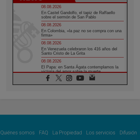
08.08.2026
En Castel Gandolfo, el tapiz de Raffaello
sobre el sermón de San Pablo
08.08.2026
En Colombia, «la paz no se compra con una
firma»
08.08.2026
En Venezuela celebraron los 416 años del
Santo Cristo de La Grita
08.08.2026
El Papa: en Santa Ágata contemplamos la
victoria del amor sobre la muerte
08.08.2026
León XIV visitará el Santuario de la Madre
del Buen Consejo de Genazzano
07.08.2026
Filipinas: el Vicariato Apostólico de Calapán
se convierte en diócesis
07.08.2026
Honduras: Los desplazados invisibles de una
crisis olvidada
Quiénes somos
FAQ
La Propiedad
Los servicios
Difusión
07.08.2026
Bokalic: "En Argentina el Papa León señalará