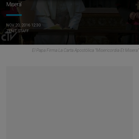
Misera'
NOV 20, 2016 12:30
ZENIT STAFF
El Papa Firma La Carta Apostólica "Misericordia Et Misera"