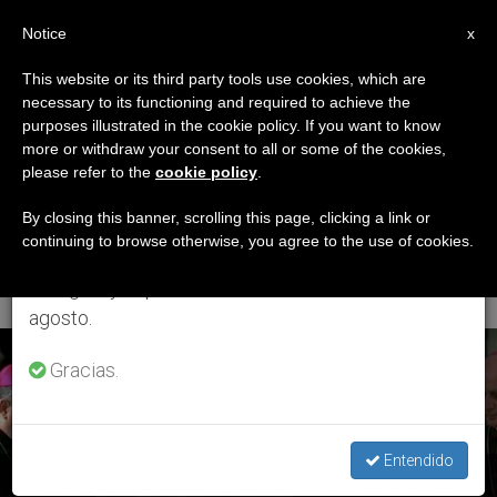
ES
Notice
×
x
Aviso importante
This website or its third party tools use cookies, which are
necessary to its functioning and required to achieve the
Del 27 de julio al 7 de agosto haremos la pausa
ETIQUETA
purposes illustrated in the cookie policy. If you want to know
anual, aprovechando que en el periodo de verano
Posts Tagged ‘el Papa
more or withdraw your consent to all or some of the cookies,
please refer to the
cookie policy
.
se generan menos informaciones y también el
Firma La Carta
consumo de las mismas disminuye.
By closing this banner, scrolling this page, clicking a link or
continuing to browse otherwise, you agree to the use of cookies.
Apostólica’
Retomamos el trabajo ordinario de las ediciones
en inglés y español de ZENIT el lunes 10 de
agosto.
ÚLTIMAS NOTICIAS
Gracias.
Entendido
El Santo Padre firma la carta apostólica 'Misericordia e