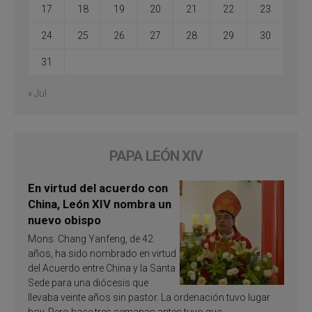
17
18
19
20
21
22
23
24
25
26
27
28
29
30
31
« Jul
PAPA LEÓN XIV
En virtud del acuerdo con
China, León XIV nombra un
nuevo obispo
Mons. Chang Yanfeng, de 42
años, ha sido nombrado en virtud
del Acuerdo entre China y la Santa
Sede para una diócesis que
llevaba veinte años sin pastor. La ordenación tuvo lugar
hoy. Pero hace tres semanas antes tuvo que