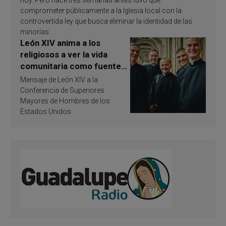
comprometer públicamente a la Iglesia local con la
controvertida ley que busca eliminar la identidad de las
minorías.
León XIV anima a los
religiosos a ver la vida
comunitaria como fuente
de inspiración y
Mensaje de León XIV a la
santificación
Conferencia de Superiores
Mayores de Hombres de los
Estados Unidos