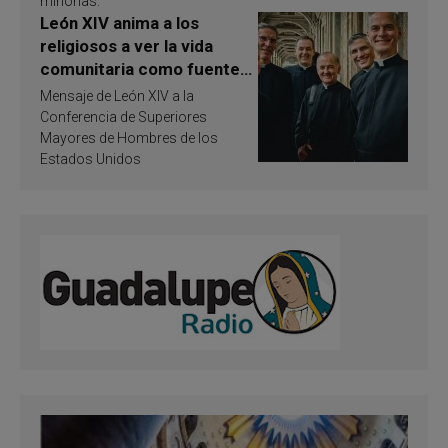
minorías.
León XIV anima a los
religiosos a ver la vida
comunitaria como fuente
de inspiración y
Mensaje de León XIV a la
santificación
Conferencia de Superiores
Mayores de Hombres de los
Estados Unidos