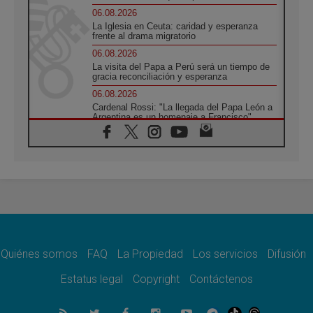
06.08.2026
La Iglesia en Ceuta: caridad y esperanza
frente al drama migratorio
06.08.2026
La visita del Papa a Perú será un tiempo de
gracia reconciliación y esperanza
06.08.2026
Cardenal Rossi: "La llegada del Papa León a
Argentina es un homenaje a Francisco"
06.08.2026
En Asís, León XIV invita a los jóvenes a
«construir la civilización del amor»
05.08.2026
El cardenal Parolin en México: Toda la
sociedad necesita el mensaje del Evangelio
05.08.2026
Santa María la Mayor, Makrickas: La gracia
de Dios desciende sobre el mundo
Quiénes somos
FAQ
La Propiedad
Los servicios
Difusión
05.08.2026
Cristianos y confucianos: Respeto y
Estatus legal
Copyright
Contáctenos
sabiduría para afrontar los urgentes desafíos
de hoy
05.08.2026