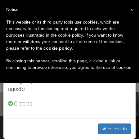
ES
Notice
×
x
Aviso importante
This website or its third party tools use cookies, which are
necessary to its functioning and required to achieve the
Del 27 de julio al 7 de agosto haremos la pausa
ETIQUETA
purposes illustrated in the cookie policy. If you want to know
anual, aprovechando que en el periodo de verano
Posts Tagged ‘El Papa
more or withdraw your consent to all or some of the cookies,
please refer to the
cookie policy
.
se generan menos informaciones y también el
Recibe Al Presidente
consumo de las mismas disminuye.
By closing this banner, scrolling this page, clicking a link or
continuing to browse otherwise, you agree to the use of cookies.
De Montenegro’
Retomamos el trabajo ordinario de las ediciones
en inglés y español de ZENIT el lunes 10 de
agosto.
ÚLTIMAS NOTICIAS
Gracias.
Montenegro: El Papa recibe al presidente Milo Djukanovic
Entendido