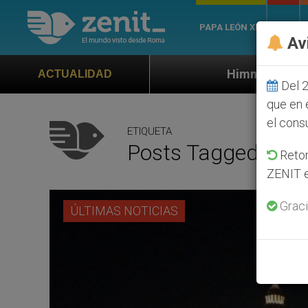
PAPA LEÓN XIV
ROMA
Av
Himno oficial de la Jornada Mundial d
ACTUALIDAD
Del 2
que en 
el cons
ETIQUETA
Posts Tagged ‘El P
Retom
ZENIT e
Graci
ÚLTIMAS NOTICIAS