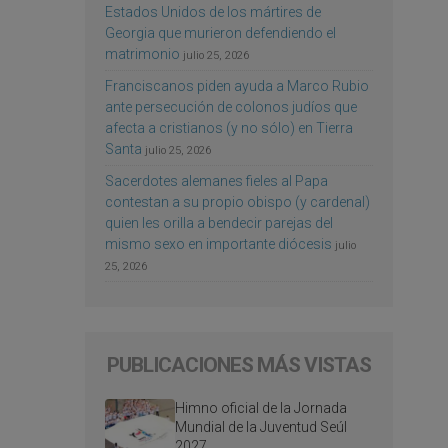
Estados Unidos de los mártires de
Georgia que murieron defendiendo el
matrimonio
julio 25, 2026
Franciscanos piden ayuda a Marco Rubio
ante persecución de colonos judíos que
afecta a cristianos (y no sólo) en Tierra
Santa
julio 25, 2026
Sacerdotes alemanes fieles al Papa
contestan a su propio obispo (y cardenal)
quien les orilla a bendecir parejas del
mismo sexo en importante diócesis
julio
25, 2026
PUBLICACIONES MÁS VISTAS
Himno oficial de la Jornada
Mundial de la Juventud Seúl
2027