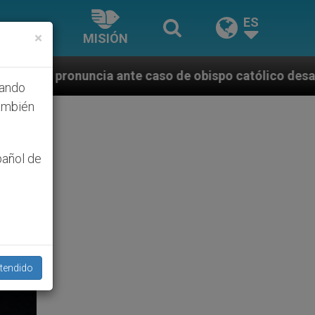
ES
×
MISIÓN
 caso de obispo católico desaparecido por la dictadu
hando
ambién
pañol de
tendido