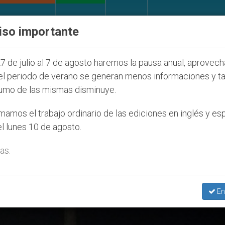
IGLESIA Y MUNDO
DOCUMENTOS
DONATIVOS
iso importante
e la Juventud Seúl 2027
ONU se pronuncia ante
7 de julio al 7 de agosto haremos la pausa anual, aprovec
el periodo de verano se generan menos informaciones y t
umo de las mismas disminuye.
esebre Y El Árbol’
amos el trabajo ordinario de las ediciones en inglés y es
l lunes 10 de agosto.
as.
En