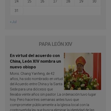
24
25
26
27
28
29
30
31
« Jul
PAPA LEÓN XIV
En virtud del acuerdo con
China, León XIV nombra un
nuevo obispo
Mons. Chang Yanfeng, de 42
años, ha sido nombrado en virtud
del Acuerdo entre China y la Santa
Sede para una diócesis que
llevaba veinte años sin pastor. La ordenación tuvo lugar
hoy. Pero hace tres semanas antes tuvo que
comprometer públicamente a la Iglesia local con la
controvertida ley que busca eliminar la identidad de las