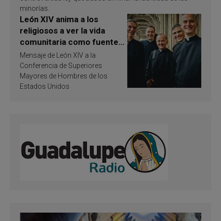
minorías.
León XIV anima a los
religiosos a ver la vida
comunitaria como fuente
de inspiración y
Mensaje de León XIV a la
santificación
Conferencia de Superiores
Mayores de Hombres de los
Estados Unidos