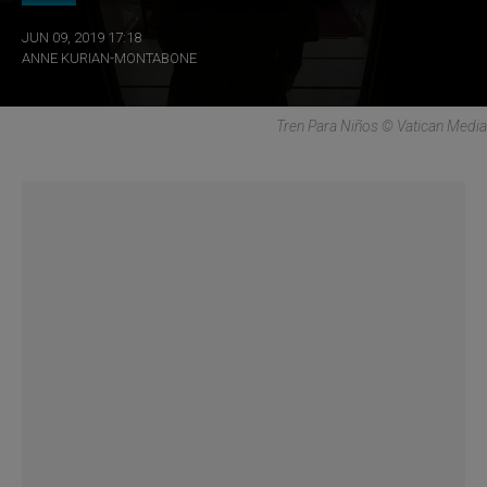
JUN 09, 2019 17:18
ANNE KURIAN-MONTABONE
Tren Para Niños © Vatican Media