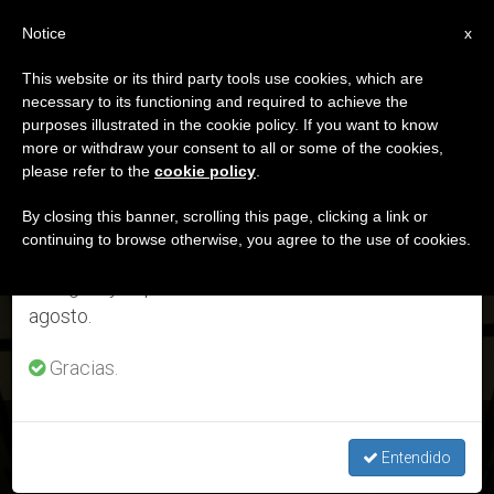
ES
Notice
×
x
Aviso importante
This website or its third party tools use cookies, which are
necessary to its functioning and required to achieve the
Del 27 de julio al 7 de agosto haremos la pausa
ETIQUETA
purposes illustrated in the cookie policy. If you want to know
anual, aprovechando que en el periodo de verano
Posts Tagged ‘El Tren
more or withdraw your consent to all or some of the cookies,
please refer to the
cookie policy
.
se generan menos informaciones y también el
De Los Niños’
consumo de las mismas disminuye.
By closing this banner, scrolling this page, clicking a link or
continuing to browse otherwise, you agree to the use of cookies.
Retomamos el trabajo ordinario de las ediciones
en inglés y español de ZENIT el lunes 10 de
ÚLTIMAS NOTICIAS
agosto.
Gracias.
Tren de los niños: Las grandes guerras comienzan con un
poco de odio, advierte el Papa
Entendido