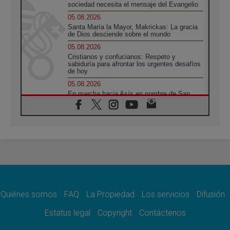
sociedad necesita el mensaje del Evangelio
05.08.2026
Santa María la Mayor, Makrickas: La gracia
de Dios desciende sobre el mundo
05.08.2026
Cristianos y confucianos: Respeto y
sabiduría para afrontar los urgentes desafíos
de hoy
05.08.2026
En marcha hacia Asís en nombre de San
Francisco, a la espera de León
05.08.2026
Venezuela, Padre Pagniello: "En medio del
dolor, una Iglesia que no se rinde"
05.08.2026
La Fuerza del "Círculo de Héroes" con el
Papa en la Audiencia General
05.08.2026
Nuncio en Ucrania: Preocupa escuchar a
quienes bendicen la guerra
Quiénes somos
FAQ
La Propiedad
Los servicios
Difusión
05.08.2026
Estatus legal
Copyright
Contáctenos
Ucrania: Ataque masivo en Kyiv durante la
noche