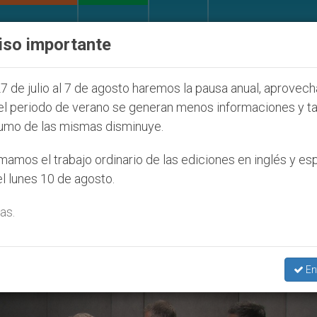
IGLESIA Y MUNDO
DOCUMENTOS
DONATIVOS
iso importante
de la Juventud Seúl 2027
ONU se pronuncia ant
7 de julio al 7 de agosto haremos la pausa anual, aprovec
el periodo de verano se generan menos informaciones y t
umo de las mismas disminuye.
azar López Hernández’
amos el trabajo ordinario de las ediciones en inglés y es
l lunes 10 de agosto.
as.
En