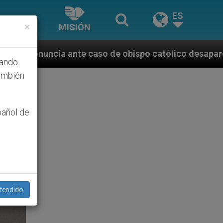
ES
×
MISIÓN
e caso de obispo católico desaparecido por la dictad
hando
ambién
pañol de
tendido