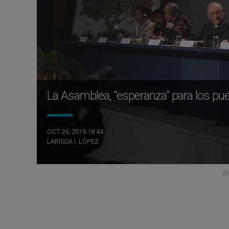
La Asamblea, “esperanza” para los pu
OCT 24, 2019 18:44
LARISSA I. LÓPEZ
B