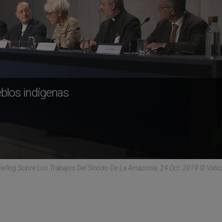
eblos indígenas
riefing Sobre Los Trabajos Del Sínodo De La Amazonía, 24 Oct. 2019 © Vati