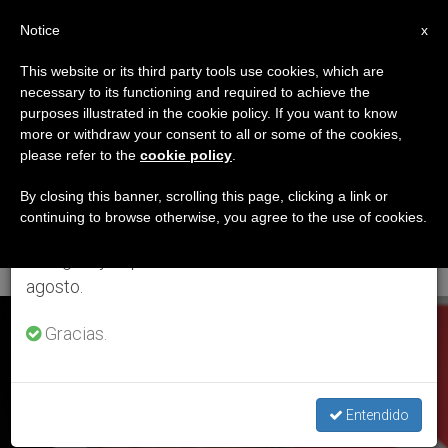
ES
Notice
×
x
Aviso importante
This website or its third party tools use cookies, which are
necessary to its functioning and required to achieve the
Del 27 de julio al 7 de agosto haremos la pausa
ETIQUETA
purposes illustrated in the cookie policy. If you want to know
anual, aprovechando que en el periodo de verano
Posts Tagged
more or withdraw your consent to all or some of the cookies,
please refer to the
cookie policy
.
se generan menos informaciones y también el
‘elecciones En
consumo de las mismas disminuye.
By closing this banner, scrolling this page, clicking a link or
continuing to browse otherwise, you agree to the use of cookies.
Venezuela’
Retomamos el trabajo ordinario de las ediciones
en inglés y español de ZENIT el lunes 10 de
agosto.
ÚLTIMAS NOTICIAS
Gracias.
Entendido