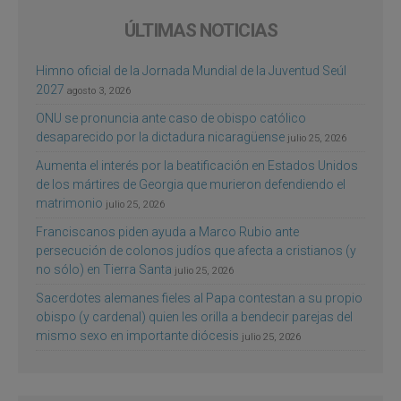
ÚLTIMAS NOTICIAS
Himno oficial de la Jornada Mundial de la Juventud Seúl
2027
agosto 3, 2026
ONU se pronuncia ante caso de obispo católico
desaparecido por la dictadura nicaragüense
julio 25, 2026
Aumenta el interés por la beatificación en Estados Unidos
de los mártires de Georgia que murieron defendiendo el
matrimonio
julio 25, 2026
Franciscanos piden ayuda a Marco Rubio ante
persecución de colonos judíos que afecta a cristianos (y
no sólo) en Tierra Santa
julio 25, 2026
Sacerdotes alemanes fieles al Papa contestan a su propio
obispo (y cardenal) quien les orilla a bendecir parejas del
mismo sexo en importante diócesis
julio 25, 2026