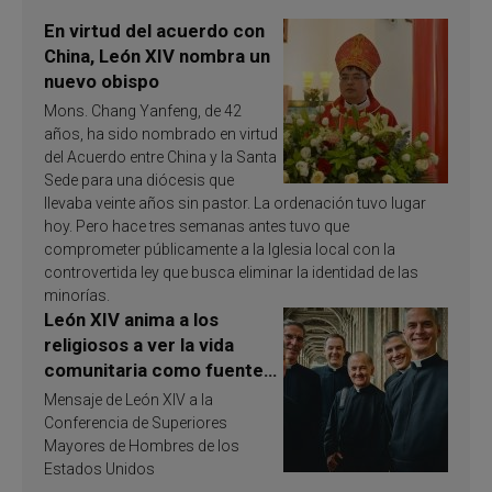
En virtud del acuerdo con
China, León XIV nombra un
nuevo obispo
Mons. Chang Yanfeng, de 42
años, ha sido nombrado en virtud
del Acuerdo entre China y la Santa
Sede para una diócesis que
llevaba veinte años sin pastor. La ordenación tuvo lugar
hoy. Pero hace tres semanas antes tuvo que
comprometer públicamente a la Iglesia local con la
controvertida ley que busca eliminar la identidad de las
minorías.
León XIV anima a los
religiosos a ver la vida
comunitaria como fuente
de inspiración y
Mensaje de León XIV a la
santificación
Conferencia de Superiores
Mayores de Hombres de los
Estados Unidos