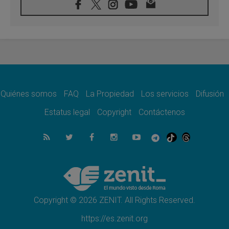
06.08.2026
Fray Marco Vianelli: Aprender el Evangelio
de la Paz en la Escuela de San Francisco
06.08.2026
La visita del Papa León XIV a Asís en un
minuto
06.08.2026
El agradecimiento de los jóvenes al Papa:
«Hoy nos sentimos Iglesia»
Quiénes somos
FAQ
La Propiedad
Los servicios
Difusión
06.08.2026
Líbano: Reanudan los coloquios en Roma en
Estatus legal
Copyright
Contáctenos
medio de tensiones y ataques en el sur del
país
06.08.2026
Hiroshima y Nagasaki, 81 años después.
Comienzan "Diez Días Oración por la Paz"
06.08.2026
Pizzaballa en Asís: los cristianos quieren
paz
Copyright © 2026 ZENIT. All Rights Reserved.
https://es.zenit.org