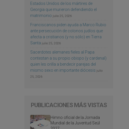
Estados Unidos de los mártires de
Georgia que murieron defendiendo el
matrimonio
julio 25, 2026
Franciscanos piden ayuda a Marco Rubio
ante persecución de colonos judíos que
afecta a cristianos (y no sólo) en Tierra
Santa
julio 25, 2026
Sacerdotes alemanes fieles al Papa
contestan a su propio obispo (y cardenal)
quien les orilla a bendecir parejas del
mismo sexo en importante diócesis
julio
25, 2026
PUBLICACIONES MÁS VISTAS
Himno oficial de la Jornada
Mundial de la Juventud Seúl
2027