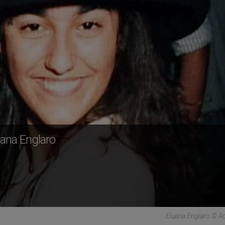
uana Englaro
Eluana Englaro © A