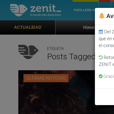
PAPA LEÓN XIV
ROMA
Av
Himno oficial de la Jornada Mundial d
ACTUALIDAD
Del 2
que en 
el cons
ETIQUETA
Posts Tagged ‘Elua
Retom
ZENIT e
Graci
ÚLTIMAS NOTICIAS