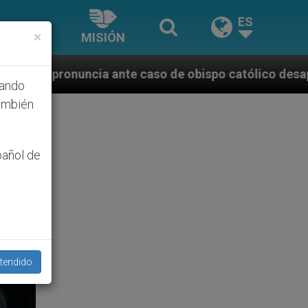
ES
×
MISIÓN
 caso de obispo católico desaparecido por la dictadu
hando
ambién
pañol de
tendido