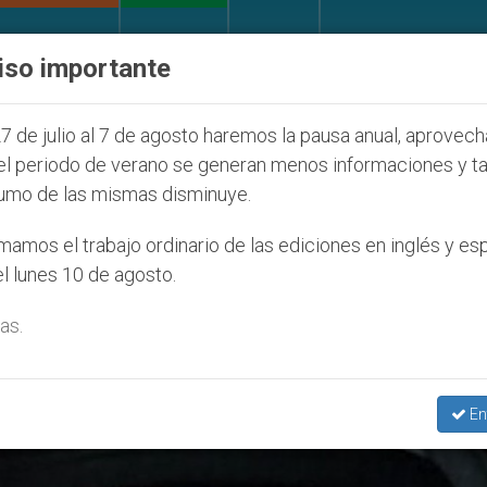
IGLESIA Y MUNDO
DOCUMENTOS
DONATIVOS
iso importante
e la Juventud Seúl 2027
ONU se pronuncia ante
7 de julio al 7 de agosto haremos la pausa anual, aprovec
el periodo de verano se generan menos informaciones y t
umo de las mismas disminuye.
na Englaro’
amos el trabajo ordinario de las ediciones en inglés y es
l lunes 10 de agosto.
as.
En