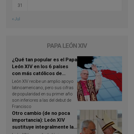
31
« Jul
PAPA LEÓN XIV
¿Qué tan popular es el Papa
León XIV en los 6 países
con más católicos de
América Latina en 2026?
León XIV recibe un amplio apoyo
Publican resultados de
latinoamericano, pero sus cifras
investigación
de popularidad en su primer año
son inferiores a las del debut de
Francisco
Otro cambio (de no poca
importancia): León XIV
sustituye integralmente la
ley vaticana de Papa