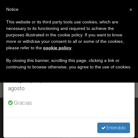
ES
Notice
×
x
Aviso importante
This website or its third party tools use cookies, which are
necessary to its functioning and required to achieve the
Del 27 de julio al 7 de agosto haremos la pausa
ETIQUETA
purposes illustrated in the cookie policy. If you want to know
anual, aprovechando que en el periodo de verano
Posts Tagged ‘Emilia
more or withdraw your consent to all or some of the cookies,
please refer to the
cookie policy
.
se generan menos informaciones y también el
Kaczorowska’
consumo de las mismas disminuye.
By closing this banner, scrolling this page, clicking a link or
continuing to browse otherwise, you agree to the use of cookies.
Retomamos el trabajo ordinario de las ediciones
en inglés y español de ZENIT el lunes 10 de
ÚLTIMAS NOTICIAS
agosto.
Gracias.
Comienza el proceso de beatificación de los padres de
Juan Pablo II
Entendido
MAY 07, 2020 18:35