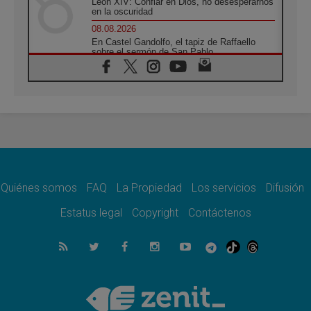
León XIV: Confiar en Dios, no desesperarnos
en la oscuridad
08.08.2026
En Castel Gandolfo, el tapiz de Raffaello
sobre el sermón de San Pablo
08.08.2026
En Colombia, «la paz no se compra con una
firma»
08.08.2026
En Venezuela celebraron los 416 años del
Santo Cristo de La Grita
08.08.2026
El Papa: en Santa Ágata contemplamos la
victoria del amor sobre la muerte
Quiénes somos
FAQ
La Propiedad
Los servicios
Difusión
08.08.2026
León XIV visitará el Santuario de la Madre
Estatus legal
Copyright
Contáctenos
del Buen Consejo de Genazzano
07.08.2026
Filipinas: el Vicariato Apostólico de Calapán
se convierte en diócesis
07.08.2026
Honduras: Los desplazados invisibles de una
crisis olvidada