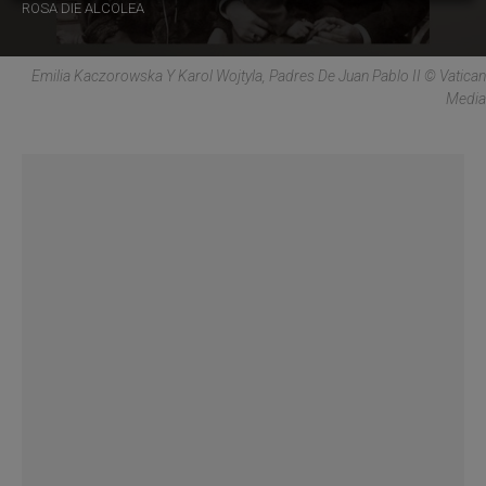
ROSA DIE ALCOLEA
Emilia Kaczorowska Y Karol Wojtyla, Padres De Juan Pablo II © Vatican
Media