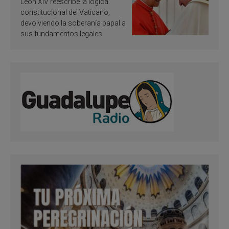
León XIV reescribe la lógica
Francisco
constitucional del Vaticano,
devolviendo la soberanía papal a
sus fundamentos legales