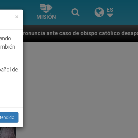
ES
×
MISIÓN
caso de obispo católico desaparecido por la dictadur
hando
ambién
pañol de
tendido