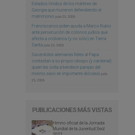
Estados Unidos de los mártires de
Georgia que murieron defendiendo el
matrimonio
julio 25, 2026
Franciscanos piden ayuda a Marco Rubio
ante persecución de colonos judíos que
afecta a cristianos (y no sólo) en Tierra
Santa
julio 25, 2026
Sacerdotes alemanes fieles al Papa
contestan a su propio obispo (y cardenal)
quien les orilla a bendecir parejas del
mismo sexo en importante diócesis
julio
25, 2026
PUBLICACIONES MÁS VISTAS
Himno oficial de la Jornada
Mundial de la Juventud Seúl
2027