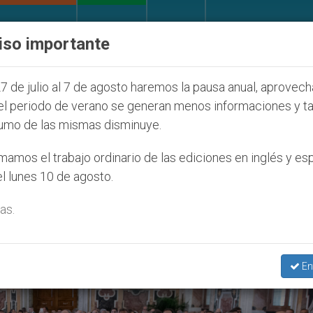
IGLESIA Y MUNDO
DOCUMENTOS
DONATIVOS
iso importante
 la Juventud Seúl 2027
ONU se pronuncia ante 
7 de julio al 7 de agosto haremos la pausa anual, aprovec
el periodo de verano se generan menos informaciones y t
umo de las mismas disminuye.
palme’
amos el trabajo ordinario de las ediciones en inglés y es
l lunes 10 de agosto.
as.
En