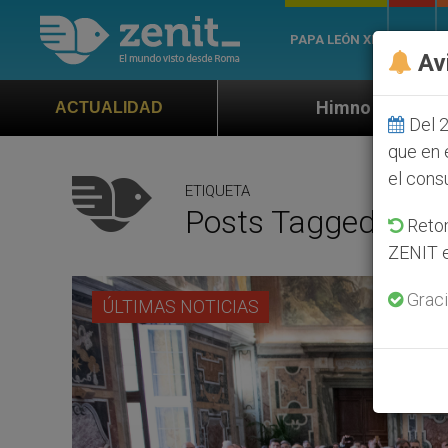
PAPA LEÓN XIV
ROMA
Av
Himno oficial de la Jornada Mundial de
ACTUALIDAD
Del 2
que en 
el cons
ETIQUETA
Posts Tagged ‘em
Retom
ZENIT e
Graci
ÚLTIMAS NOTICIAS