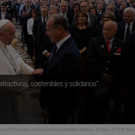
atractivos, sostenibles y solidarios”
vos Y Empleados De Ferrocarriles Estatales Italianos, 16 Sept. 2019 © Vati