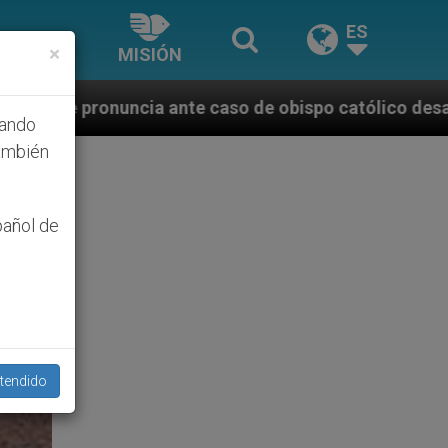
ES
×
MISIÓN
e caso de obispo católico desaparecido por la dictad
hando
ambién
pañol de
tendido