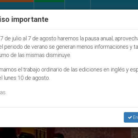
IGLESIA Y MUNDO
DOCUMENTOS
DONATIVOS
iso importante
de la Juventud Seúl 2027
ONU se pronuncia ant
7 de julio al 7 de agosto haremos la pausa anual, aprovec
el periodo de verano se generan menos informaciones y t
umo de las mismas disminuye.
uentro Papa Tawadros’
amos el trabajo ordinario de las ediciones en inglés y es
l lunes 10 de agosto.
as.
En