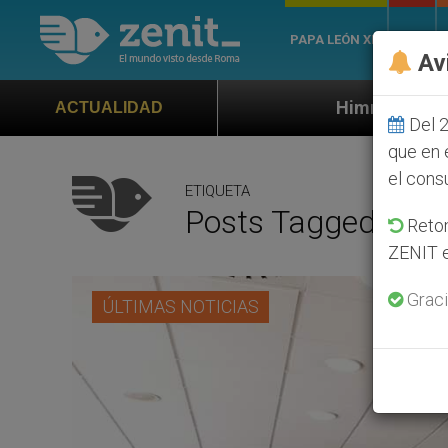
PAPA LEÓN XIV
ROMA
Av
Himno oficial de la Jornada Mundial 
ACTUALIDAD
Del 2
que en 
el cons
ETIQUETA
Posts Tagged ‘Enri
Retom
ZENIT e
Graci
ÚLTIMAS NOTICIAS