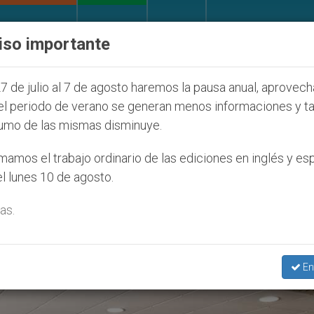
IGLESIA Y MUNDO
DOCUMENTOS
DONATIVOS
iso importante
de la Juventud Seúl 2027
ONU se pronuncia ant
7 de julio al 7 de agosto haremos la pausa anual, aprovec
el periodo de verano se generan menos informaciones y t
umo de las mismas disminuye.
que Cerezo’
amos el trabajo ordinario de las ediciones en inglés y es
l lunes 10 de agosto.
as.
En