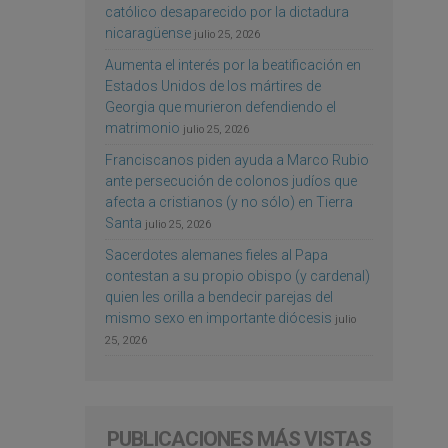
católico desaparecido por la dictadura
nicaragüense
julio 25, 2026
Aumenta el interés por la beatificación en
Estados Unidos de los mártires de
Georgia que murieron defendiendo el
matrimonio
julio 25, 2026
Franciscanos piden ayuda a Marco Rubio
ante persecución de colonos judíos que
afecta a cristianos (y no sólo) en Tierra
Santa
julio 25, 2026
Sacerdotes alemanes fieles al Papa
contestan a su propio obispo (y cardenal)
quien les orilla a bendecir parejas del
mismo sexo en importante diócesis
julio
25, 2026
PUBLICACIONES MÁS VISTAS