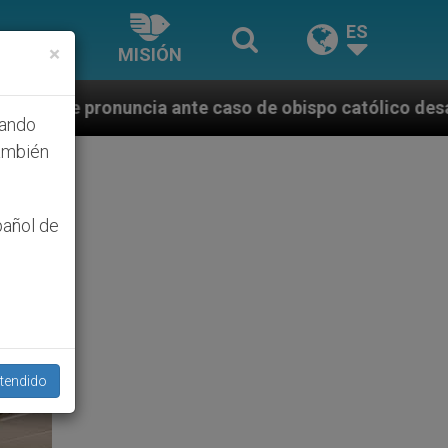
ES
×
MISIÓN
e caso de obispo católico desaparecido por la dictad
hando
ambién
pañol de
tendido