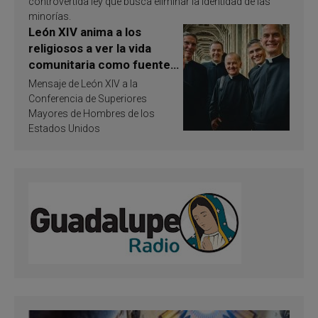
controvertida ley que busca eliminar la identidad de las
minorías.
León XIV anima a los
religiosos a ver la vida
comunitaria como fuente
de inspiración y
Mensaje de León XIV a la
santificación
Conferencia de Superiores
Mayores de Hombres de los
Estados Unidos