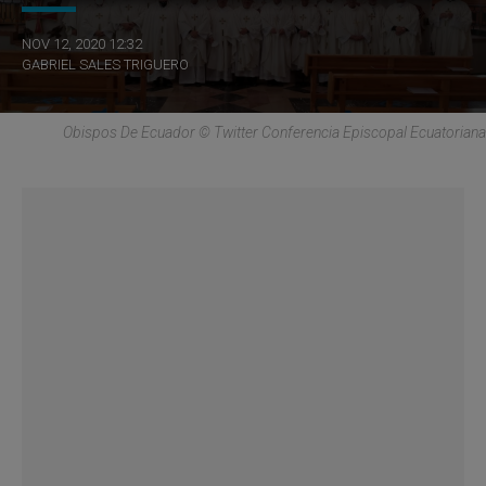
NOV 12, 2020 12:32
GABRIEL SALES TRIGUERO
Obispos De Ecuador © Twitter Conferencia Episcopal Ecuatoriana