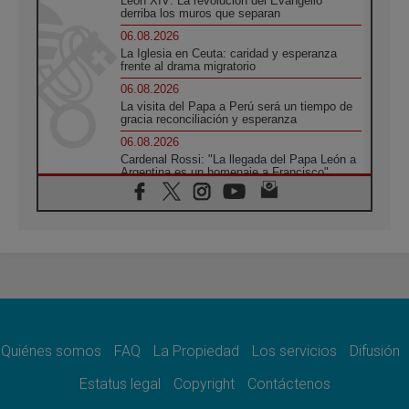
León XIV: La revolución del Evangelio
derriba los muros que separan
06.08.2026
La Iglesia en Ceuta: caridad y esperanza
frente al drama migratorio
06.08.2026
La visita del Papa a Perú será un tiempo de
gracia reconciliación y esperanza
06.08.2026
Cardenal Rossi: "La llegada del Papa León a
Argentina es un homenaje a Francisco"
06.08.2026
En Asís, León XIV invita a los jóvenes a
«construir la civilización del amor»
05.08.2026
El cardenal Parolin en México: Toda la
sociedad necesita el mensaje del Evangelio
05.08.2026
Santa María la Mayor, Makrickas: La gracia
de Dios desciende sobre el mundo
Quiénes somos
FAQ
La Propiedad
Los servicios
Difusión
05.08.2026
Cristianos y confucianos: Respeto y
Estatus legal
Copyright
Contáctenos
sabiduría para afrontar los urgentes desafíos
de hoy