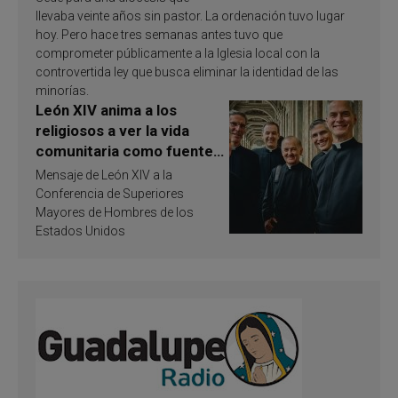
llevaba veinte años sin pastor. La ordenación tuvo lugar
hoy. Pero hace tres semanas antes tuvo que
comprometer públicamente a la Iglesia local con la
controvertida ley que busca eliminar la identidad de las
minorías.
León XIV anima a los
religiosos a ver la vida
comunitaria como fuente
de inspiración y
Mensaje de León XIV a la
santificación
Conferencia de Superiores
Mayores de Hombres de los
Estados Unidos