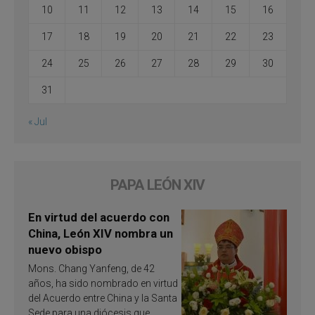
10
11
12
13
14
15
16
17
18
19
20
21
22
23
24
25
26
27
28
29
30
31
« Jul
PAPA LEÓN XIV
En virtud del acuerdo con
China, León XIV nombra un
nuevo obispo
Mons. Chang Yanfeng, de 42
años, ha sido nombrado en virtud
del Acuerdo entre China y la Santa
Sede para una diócesis que