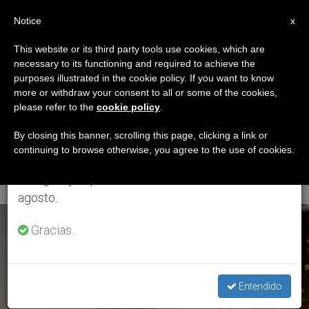
ES
Notice
×
x
Aviso importante
This website or its third party tools use cookies, which are
necessary to its functioning and required to achieve the
Del 27 de julio al 7 de agosto haremos la pausa
ETIQUETA
purposes illustrated in the cookie policy. If you want to know
anual, aprovechando que en el periodo de verano
Posts Tagged ‘Equipos
more or withdraw your consent to all or some of the cookies,
please refer to the
cookie policy
.
se generan menos informaciones y también el
De Pastoral De La
consumo de las mismas disminuye.
By closing this banner, scrolling this page, clicking a link or
continuing to browse otherwise, you agree to the use of cookies.
Salud’
Retomamos el trabajo ordinario de las ediciones
en inglés y español de ZENIT el lunes 10 de
agosto.
ÚLTIMAS NOTICIAS
Gracias.
Entendido