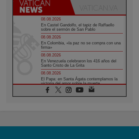
08.08.2026
En Castel Gandolfo, el tapiz de Raffaello
sobre el sermón de San Pablo
08.08.2026
En Colombia, «la paz no se compra con una
firma»
08.08.2026
En Venezuela celebraron los 416 años del
Santo Cristo de La Grita
08.08.2026
El Papa: en Santa Ágata contemplamos la
victoria del amor sobre la muerte
08.08.2026
León XIV visitará el Santuario de la Madre
del Buen Consejo de Genazzano
07.08.2026
Filipinas: el Vicariato Apostólico de Calapán
se convierte en diócesis
07.08.2026
Honduras: Los desplazados invisibles de una
crisis olvidada