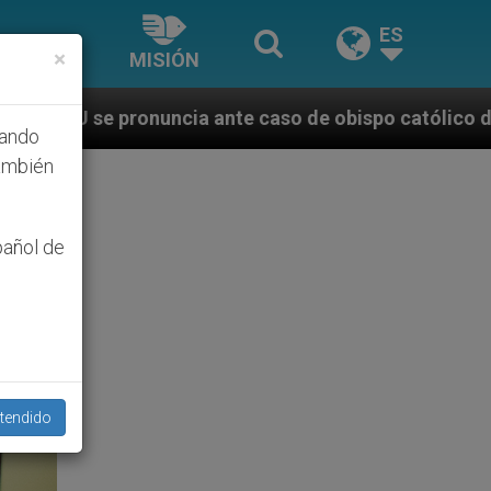
ES
×
MISIÓN
te caso de obispo católico desaparecido por la dicta
hando
ambién
pañol de
tendido