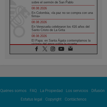
sobre el sermón de San Pablo
08.08.2026
En Colombia, «la paz no se compra con una
firma»
08.08.2026
En Venezuela celebraron los 416 años del
Santo Cristo de La Grita
08.08.2026
El Papa: en Santa Ágata contemplamos la
victoria del amor sobre la muerte
08.08.2026
León XIV visitará el Santuario de la Madre
del Buen Consejo de Genazzano
07.08.2026
Filipinas: el Vicariato Apostólico de Calapán
se convierte en diócesis
07.08.2026
Honduras: Los desplazados invisibles de una
crisis olvidada
Quiénes somos
FAQ
La Propiedad
Los servicios
Difusión
07.08.2026
Bokalic: "En Argentina el Papa León señalará
Estatus legal
Copyright
Contáctenos
el compromiso del cristiano"
07.08.2026