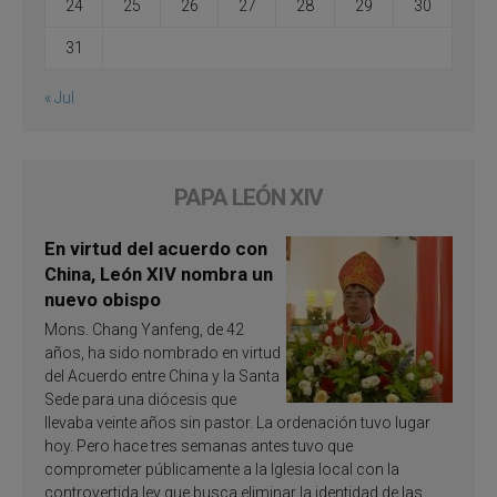
24
25
26
27
28
29
30
31
« Jul
PAPA LEÓN XIV
En virtud del acuerdo con
China, León XIV nombra un
nuevo obispo
Mons. Chang Yanfeng, de 42
años, ha sido nombrado en virtud
del Acuerdo entre China y la Santa
Sede para una diócesis que
llevaba veinte años sin pastor. La ordenación tuvo lugar
hoy. Pero hace tres semanas antes tuvo que
comprometer públicamente a la Iglesia local con la
controvertida ley que busca eliminar la identidad de las