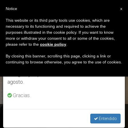
ES
Notice
×
x
Aviso importante
This website or its third party tools use cookies, which are
necessary to its functioning and required to achieve the
Del 27 de julio al 7 de agosto haremos la pausa
ETIQUETA
purposes illustrated in the cookie policy. If you want to know
anual, aprovechando que en el periodo de verano
Posts Tagged ‘Farid
more or withdraw your consent to all or some of the cookies,
please refer to the
cookie policy
.
se generan menos informaciones y también el
Elias El-Khazen’
consumo de las mismas disminuye.
By closing this banner, scrolling this page, clicking a link or
continuing to browse otherwise, you agree to the use of cookies.
Retomamos el trabajo ordinario de las ediciones
en inglés y español de ZENIT el lunes 10 de
ÚLTIMAS NOTICIAS
agosto.
Gracias.
Líbano: El Embajador Farid Elias El-Khazen presenta sus
cartas credenciales
Entendido