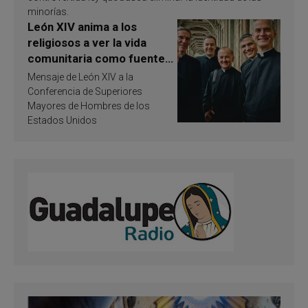
minorías.
León XIV anima a los
religiosos a ver la vida
comunitaria como fuente
de inspiración y
Mensaje de León XIV a la
santificación
Conferencia de Superiores
Mayores de Hombres de los
Estados Unidos