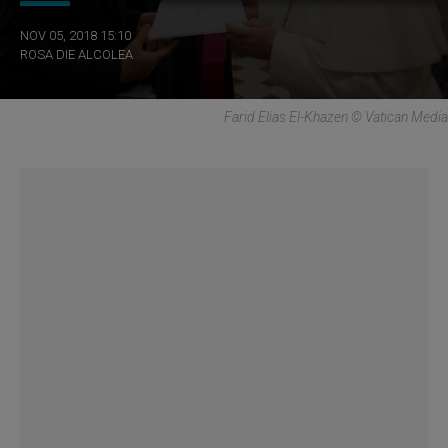
NOV 05, 2018 15:10
ROSA DIE ALCOLEA
Farid Elias El-Khazen © Vatican Media