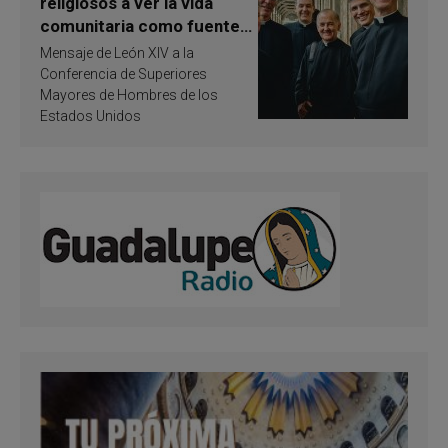
religiosos a ver la vida
comunitaria como fuente
de inspiración y
Mensaje de León XIV a la
santificación
Conferencia de Superiores
Mayores de Hombres de los
Estados Unidos