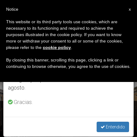
ES
Notice
×
x
Aviso importante
This website or its third party tools use cookies, which are
necessary to its functioning and required to achieve the
Del 27 de julio al 7 de agosto haremos la pausa
ETIQUETA
purposes illustrated in the cookie policy. If you want to know
anual, aprovechando que en el periodo de verano
Posts Tagged
more or withdraw your consent to all or some of the cookies,
please refer to the
cookie policy
.
se generan menos informaciones y también el
‘Fernando Filoni’
consumo de las mismas disminuye.
By closing this banner, scrolling this page, clicking a link or
continuing to browse otherwise, you agree to the use of cookies.
Retomamos el trabajo ordinario de las ediciones
en inglés y español de ZENIT el lunes 10 de
ÚLTIMAS NOTICIAS
agosto.
Gracias.
Vaticano: El Papa Francisco amplía la Orden de los Obispos
Entendido
JUN 26, 2018 19:32
ZENIT STAFF