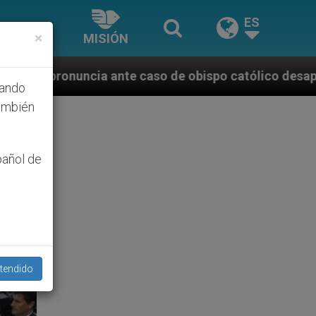
ES
×
MISIÓN
caso de obispo católico desaparecido por la dictadur
hando
ambién
pañol de
tendido