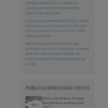
Estados Unidos de los mártires de
Georgia que murieron defendiendo el
matrimonio
julio 25, 2026
Franciscanos piden ayuda a Marco Rubio
ante persecución de colonos judíos que
afecta a cristianos (y no sólo) en Tierra
Santa
julio 25, 2026
Sacerdotes alemanes fieles al Papa
contestan a su propio obispo (y cardenal)
quien les orilla a bendecir parejas del
mismo sexo en importante diócesis
julio
25, 2026
PUBLICACIONES MÁS VISTAS
Himno oficial de la Jornada
Mundial de la Juventud Seúl
2027