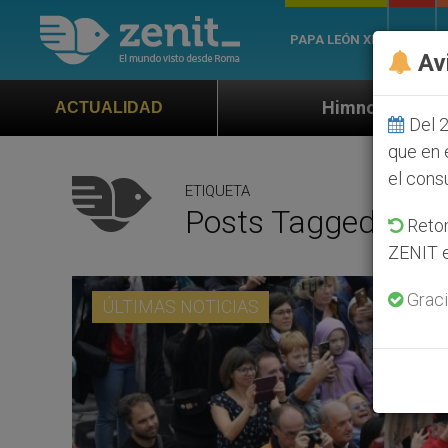
PAPA LEÓN XIV
ROMA
Av
Himno oficial de la Jornada Mundial de
ACTUALIDAD
Del 2
que en 
el cons
ETIQUETA
Posts Tagged ‘Filip
Retom
ZENIT e
Graci
ÚLTIMAS NOTICIAS