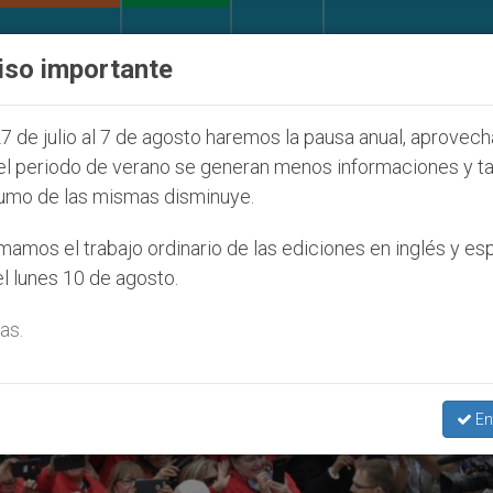
IGLESIA Y MUNDO
DOCUMENTOS
DONATIVOS
iso importante
 la Juventud Seúl 2027
ONU se pronuncia ante 
7 de julio al 7 de agosto haremos la pausa anual, aprovec
el periodo de verano se generan menos informaciones y t
umo de las mismas disminuye.
os’
amos el trabajo ordinario de las ediciones en inglés y es
l lunes 10 de agosto.
as.
En