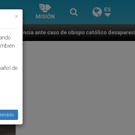
ES
×
MISIÓN
de obispo católico desaparecido por la dictadura nic
hando
ambién
pañol de
tendido