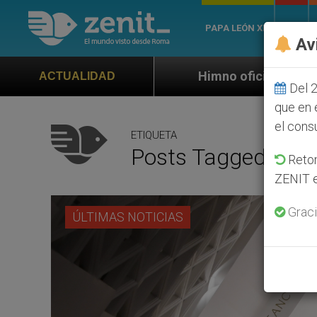
PAPA LEÓN XIV
ROMA
Av
Himno oficial de la Jornada Mundial de la J
ACTUALIDAD
Del 2
que en 
el cons
ETIQUETA
Posts Tagged ‘fin 
Retom
ZENIT e
Graci
ÚLTIMAS NOTICIAS