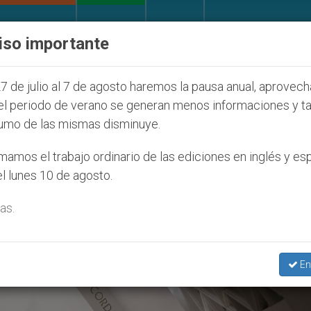
IGLESIA Y MUNDO
DOCUMENTOS
DONATIVOS
iso importante
uventud Seúl 2027
ONU se pronuncia ante caso 
7 de julio al 7 de agosto haremos la pausa anual, aprovec
el periodo de verano se generan menos informaciones y t
umo de las mismas disminuye.
De La Vida’
amos el trabajo ordinario de las ediciones en inglés y es
l lunes 10 de agosto.
as.
En