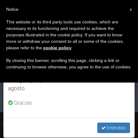
ES
Notice
×
x
Aviso importante
This website or its third party tools use cookies, which are
necessary to its functioning and required to achieve the
Del 27 de julio al 7 de agosto haremos la pausa
ETIQUETA
purposes illustrated in the cookie policy. If you want to know
anual, aprovechando que en el periodo de verano
Posts Tagged
more or withdraw your consent to all or some of the cookies,
please refer to the
cookie policy
.
se generan menos informaciones y también el
‘FlyDubai’
consumo de las mismas disminuye.
By closing this banner, scrolling this page, clicking a link or
continuing to browse otherwise, you agree to the use of cookies.
Retomamos el trabajo ordinario de las ediciones
en inglés y español de ZENIT el lunes 10 de
ÚLTIMAS NOTICIAS
agosto.
Gracias.
El Papa envía su pésame a las familias de las víctimas del
accidente aéreo en Rusia
Entendido