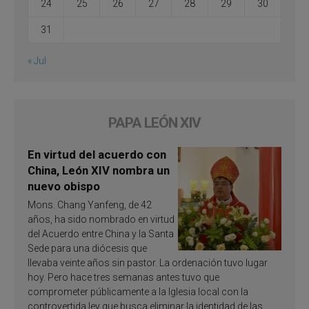
24
25
26
27
28
29
30
31
« Jul
PAPA LEÓN XIV
En virtud del acuerdo con
China, León XIV nombra un
nuevo obispo
Mons. Chang Yanfeng, de 42
años, ha sido nombrado en virtud
del Acuerdo entre China y la Santa
Sede para una diócesis que
llevaba veinte años sin pastor. La ordenación tuvo lugar
hoy. Pero hace tres semanas antes tuvo que
comprometer públicamente a la Iglesia local con la
controvertida ley que busca eliminar la identidad de las