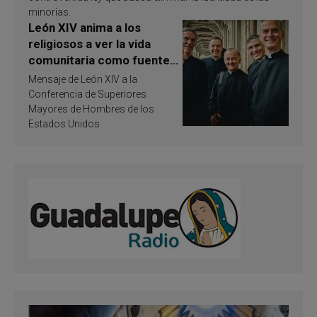
minorías.
León XIV anima a los
religiosos a ver la vida
comunitaria como fuente
de inspiración y
Mensaje de León XIV a la
santificación
Conferencia de Superiores
Mayores de Hombres de los
Estados Unidos