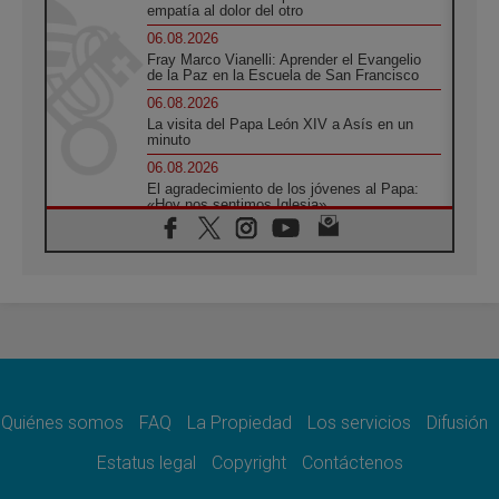
empatía al dolor del otro
06.08.2026
Fray Marco Vianelli: Aprender el Evangelio
de la Paz en la Escuela de San Francisco
06.08.2026
La visita del Papa León XIV a Asís en un
minuto
06.08.2026
El agradecimiento de los jóvenes al Papa:
«Hoy nos sentimos Iglesia»
06.08.2026
Líbano: Reanudan los coloquios en Roma en
medio de tensiones y ataques en el sur del
país
06.08.2026
Hiroshima y Nagasaki, 81 años después.
Comienzan "Diez Días Oración por la Paz"
06.08.2026
Pizzaballa en Asís: los cristianos quieren
paz
Quiénes somos
FAQ
La Propiedad
Los servicios
Difusión
06.08.2026
Estatus legal
Copyright
Contáctenos
Sturla: La visita de León XIV será una buena
noticia para todo el Uruguay