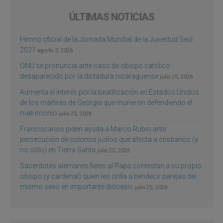
ÚLTIMAS NOTICIAS
Himno oficial de la Jornada Mundial de la Juventud Seúl
2027
agosto 3, 2026
ONU se pronuncia ante caso de obispo católico
desaparecido por la dictadura nicaragüense
julio 25, 2026
Aumenta el interés por la beatificación en Estados Unidos
de los mártires de Georgia que murieron defendiendo el
matrimonio
julio 25, 2026
Franciscanos piden ayuda a Marco Rubio ante
persecución de colonos judíos que afecta a cristianos (y
no sólo) en Tierra Santa
julio 25, 2026
Sacerdotes alemanes fieles al Papa contestan a su propio
obispo (y cardenal) quien les orilla a bendecir parejas del
mismo sexo en importante diócesis
julio 25, 2026