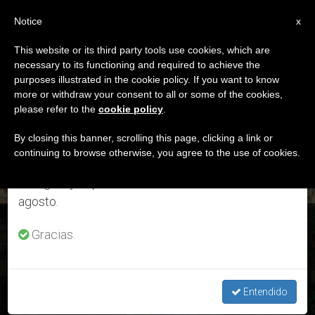
ES
Notice
×
x
Aviso importante
This website or its third party tools use cookies, which are
necessary to its functioning and required to achieve the
Del 27 de julio al 7 de agosto haremos la pausa
ETIQUETA
purposes illustrated in the cookie policy. If you want to know
anual, aprovechando que en el periodo de verano
Posts Tagged
more or withdraw your consent to all or some of the cookies,
please refer to the
cookie policy
.
se generan menos informaciones y también el
‘fotografia’
consumo de las mismas disminuye.
By closing this banner, scrolling this page, clicking a link or
continuing to browse otherwise, you agree to the use of cookies.
Retomamos el trabajo ordinario de las ediciones
en inglés y español de ZENIT el lunes 10 de
ÚLTIMAS NOTICIAS
agosto.
«Frágil Amazonía»: Exposición de fotografías de Ana
Gracias.
Palacios
OCT 10, 2019 14:11
Entendido
ZENIT STAFF