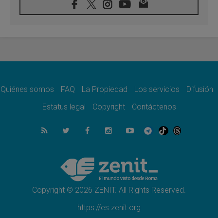
07.08.2026
Tagle: La guerra desfigura el mundo, solo la
revelación de Dios lo transfigura
07.08.2026
Presentada la Trienal de Arte de las
Universidades Católicas: «Exercises in
Empathy»
07.08.2026
Fortunatus Nwachukwu: la comunicación
como misión al servicio del Evangelio
Quiénes somos
FAQ
La Propiedad
Los servicios
Difusión
07.08.2026
Estatus legal
Copyright
Contáctenos
SIGNIS 2026, dar voz a las religiosas en el
espacio público
07.08.2026
Lanzan un proyecto de empoderamiento
digital para mujeres líderes en África
07.08.2026
Programa oficial del Viaje Apostólico del
Papa León XIV a Francia
Copyright © 2026 ZENIT. All Rights Reserved.
https://es.zenit.org