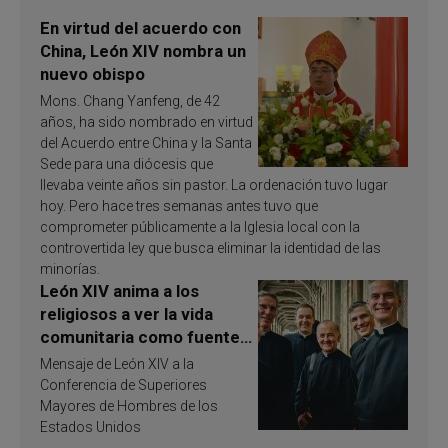
En virtud del acuerdo con
China, León XIV nombra un
nuevo obispo
Mons. Chang Yanfeng, de 42
años, ha sido nombrado en virtud
del Acuerdo entre China y la Santa
Sede para una diócesis que
llevaba veinte años sin pastor. La ordenación tuvo lugar
hoy. Pero hace tres semanas antes tuvo que
comprometer públicamente a la Iglesia local con la
controvertida ley que busca eliminar la identidad de las
minorías.
León XIV anima a los
religiosos a ver la vida
comunitaria como fuente
de inspiración y
Mensaje de León XIV a la
santificación
Conferencia de Superiores
Mayores de Hombres de los
Estados Unidos