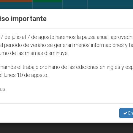
IGLESIA Y MUNDO
DOCUMENTOS
DONATIVOS
iso importante
Juventud Seúl 2027
ONU se pronuncia ante caso
7 de julio al 7 de agosto haremos la pausa anual, aprovec
el periodo de verano se generan menos informaciones y t
umo de las mismas disminuye.
ación Juan Pablo I’
amos el trabajo ordinario de las ediciones en inglés y es
l lunes 10 de agosto.
as.
En
n presidida por el cardenal Parolin