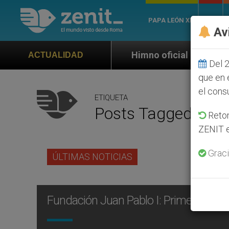
PAPA LEÓN XIV
ROMA
Av
Himno oficial de la Jornada Mundial de la 
ACTUALIDAD
Del 2
que en 
el cons
ETIQUETA
Posts Tagged ‘Fund
Retom
ZENIT e
Graci
ÚLTIMAS NOTICIAS
Fundación Juan Pablo I: Primera reunió