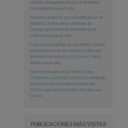
católico desaparecido por la dictadura
nicaragüense
julio 25, 2026
Aumenta el interés por la beatificación en
Estados Unidos de los mártires de
Georgia que murieron defendiendo el
matrimonio
julio 25, 2026
Franciscanos piden ayuda a Marco Rubio
ante persecución de colonos judíos que
afecta a cristianos (y no sólo) en Tierra
Santa
julio 25, 2026
Sacerdotes alemanes fieles al Papa
contestan a su propio obispo (y cardenal)
quien les orilla a bendecir parejas del
mismo sexo en importante diócesis
julio
25, 2026
PUBLICACIONES MÁS VISTAS