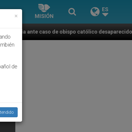
ES
×
MISIÓN
 de obispo católico desaparecido por la dictadura ni
hando
ambién
pañol de
tendido