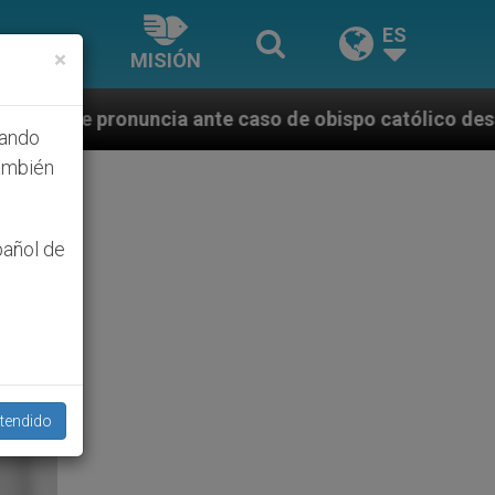
ES
×
MISIÓN
ante caso de obispo católico desaparecido por la di
hando
ambién
pañol de
tendido