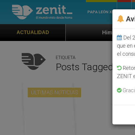
PAPA LEÓN XIV
ROMA
Av
Himno oficial de la Jornada Mund
ACTUALIDAD
Del 2
que en 
el cons
ETIQUETA
Posts Tagged ‘guet
Retom
ZENIT e
Graci
ÚLTIMAS NOTICIAS