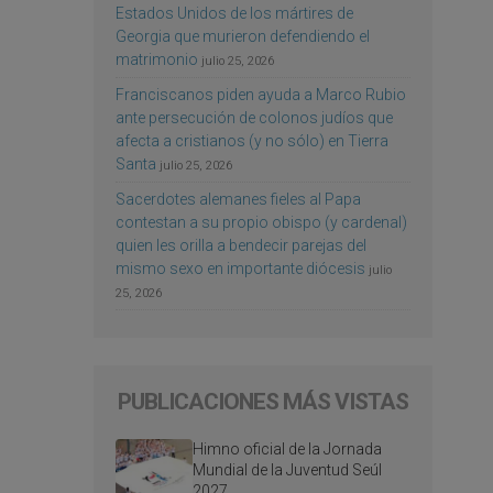
Estados Unidos de los mártires de
Georgia que murieron defendiendo el
matrimonio
julio 25, 2026
Franciscanos piden ayuda a Marco Rubio
ante persecución de colonos judíos que
afecta a cristianos (y no sólo) en Tierra
Santa
julio 25, 2026
Sacerdotes alemanes fieles al Papa
contestan a su propio obispo (y cardenal)
quien les orilla a bendecir parejas del
mismo sexo en importante diócesis
julio
25, 2026
PUBLICACIONES MÁS VISTAS
Himno oficial de la Jornada
Mundial de la Juventud Seúl
2027