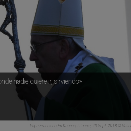
onde nadie quiere ir, sirviendo»
Papa Francisco En Kaunas, Lituania, 23 Sept. 2018 © Vati