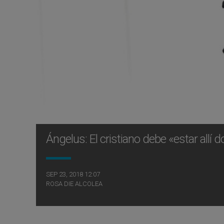
Ángelus: El cristiano debe «estar allí d
SEP 23, 2018 12:07
ROSA DIE ALCOLEA