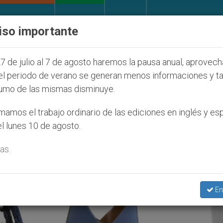
IGLESIA Y MUNDO
DOCUMENTOS
DONATIVOS
iso importante
ial de la Juventud Seúl 2027
ONU se pronuncia 
7 de julio al 7 de agosto haremos la pausa anual, aprovec
el periodo de verano se generan menos informaciones y t
umo de las mismas disminuye.
o’
amos el trabajo ordinario de las ediciones en inglés y es
l lunes 10 de agosto.
as.
En