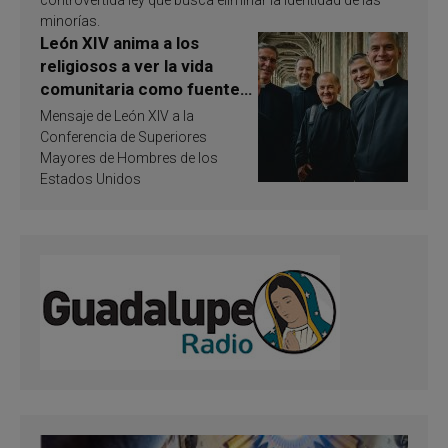
minorías.
León XIV anima a los
religiosos a ver la vida
comunitaria como fuente
de inspiración y
Mensaje de León XIV a la
santificación
Conferencia de Superiores
Mayores de Hombres de los
Estados Unidos