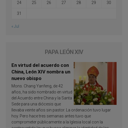
24
25
26
27
28
29
30
31
« Jul
PAPA LEÓN XIV
En virtud del acuerdo con
China, León XIV nombra un
nuevo obispo
Mons. Chang Yanfeng, de 42
años, ha sido nombrado en virtud
del Acuerdo entre China y la Santa
Sede para una diócesis que
llevaba veinte años sin pastor. La ordenación tuvo lugar
hoy. Pero hace tres semanas antes tuvo que
comprometer públicamente a la Iglesia local con la
controvertida ley que busca eliminar la identidad de las