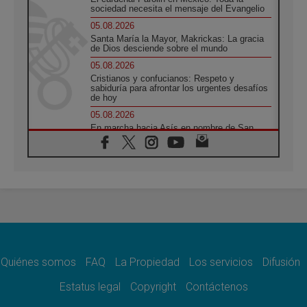
sociedad necesita el mensaje del Evangelio
05.08.2026
Santa María la Mayor, Makrickas: La gracia
de Dios desciende sobre el mundo
05.08.2026
Cristianos y confucianos: Respeto y
sabiduría para afrontar los urgentes desafíos
de hoy
05.08.2026
En marcha hacia Asís en nombre de San
Francisco, a la espera de León
05.08.2026
Venezuela, Padre Pagniello: "En medio del
dolor, una Iglesia que no se rinde"
05.08.2026
La Fuerza del "Círculo de Héroes" con el
Papa en la Audiencia General
05.08.2026
Nuncio en Ucrania: Preocupa escuchar a
quienes bendicen la guerra
Quiénes somos
FAQ
La Propiedad
Los servicios
Difusión
05.08.2026
Estatus legal
Copyright
Contáctenos
Ucrania: Ataque masivo en Kyiv durante la
noche