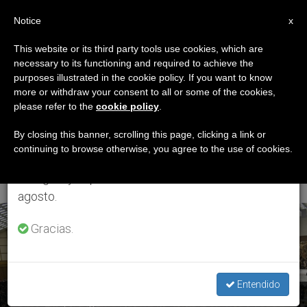
ES
Notice
×
x
Aviso importante
This website or its third party tools use cookies, which are
necessary to its functioning and required to achieve the
Del 27 de julio al 7 de agosto haremos la pausa
ETIQUETA
purposes illustrated in the cookie policy. If you want to know
anual, aprovechando que en el periodo de verano
Posts Tagged
more or withdraw your consent to all or some of the cookies,
please refer to the
cookie policy
.
se generan menos informaciones y también el
‘Hagamos Red Para
consumo de las mismas disminuye.
By closing this banner, scrolling this page, clicking a link or
continuing to browse otherwise, you agree to the use of cookies.
La Amazonía’
Retomamos el trabajo ordinario de las ediciones
en inglés y español de ZENIT el lunes 10 de
agosto.
ÚLTIMAS NOTICIAS
Gracias.
Entendido
Amazonía, protagonista del Concierto de Navidad en el