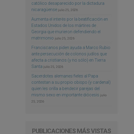
católico desaparecido por la dictadura
nicaragüense
julio 25, 2026
Aumenta el interés por la beatificación en
Estados Unidos de los mártires de
Georgia que murieron defendiendo el
matrimonio
julio 25, 2026
Franciscanos piden ayuda a Marco Rubio
ante persecución de colonos judíos que
afecta a cristianos (y no sólo) en Tierra
Santa
julio 25, 2026
Sacerdotes alemanes fieles al Papa
contestan a su propio obispo (y cardenal)
quien les orilla a bendecir parejas del
mismo sexo en importante diócesis
julio
25, 2026
PUBLICACIONES MÁS VISTAS