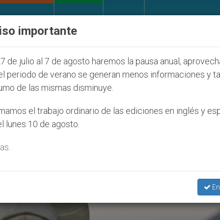
IGLESIA Y MUNDO
DOCUMENTOS
DONATIVOS
iso importante
ventud Seúl 2027
ONU se pronuncia ante caso d
7 de julio al 7 de agosto haremos la pausa anual, aprovec
el periodo de verano se generan menos informaciones y t
umo de las mismas disminuye.
munadora’
amos el trabajo ordinario de las ediciones en inglés y es
l lunes 10 de agosto.
as.
En