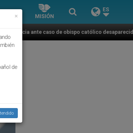
ES
×
MISIÓN
e obispo católico desaparecido por la dictadura nica
hando
ambién
pañol de
tendido