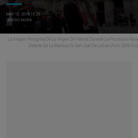
MAY 13, 2016 15:25
SERGIO MORA
La Imagen Peregrina De La Virgen De Fátima Durante La Procesión Pasa
Delante De La Basílica De San Juan De Letran (Foto ZENITcc)