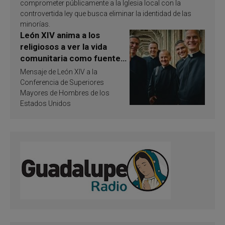
comprometer públicamente a la Iglesia local con la
controvertida ley que busca eliminar la identidad de las
minorías.
León XIV anima a los
religiosos a ver la vida
comunitaria como fuente
de inspiración y
Mensaje de León XIV a la
santificación
Conferencia de Superiores
Mayores de Hombres de los
Estados Unidos