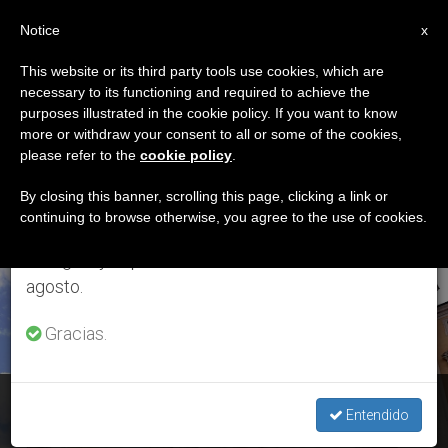
ES
Notice
×
x
Aviso importante
This website or its third party tools use cookies, which are
necessary to its functioning and required to achieve the
Del 27 de julio al 7 de agosto haremos la pausa
ETIQUETA
purposes illustrated in the cookie policy. If you want to know
anual, aprovechando que en el periodo de verano
Posts Tagged ‘Imagen
more or withdraw your consent to all or some of the cookies,
please refer to the
cookie policy
.
se generan menos informaciones y también el
Peregrina’
consumo de las mismas disminuye.
By closing this banner, scrolling this page, clicking a link or
continuing to browse otherwise, you agree to the use of cookies.
Retomamos el trabajo ordinario de las ediciones
en inglés y español de ZENIT el lunes 10 de
ÚLTIMAS NOTICIAS
agosto.
Gracias.
La Virgen Peregrina de Fátima visita en su fiesta la catedral
Entendido
de Roma