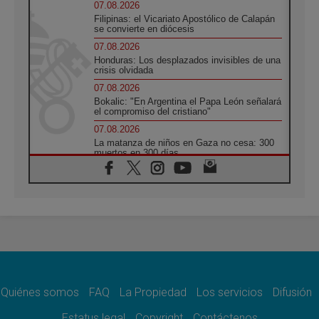
07.08.2026
Filipinas: el Vicariato Apostólico de Calapán
se convierte en diócesis
07.08.2026
Honduras: Los desplazados invisibles de una
crisis olvidada
07.08.2026
Bokalic: "En Argentina el Papa León señalará
el compromiso del cristiano"
07.08.2026
La matanza de niños en Gaza no cesa: 300
muertos en 300 días
07.08.2026
Tagle: La guerra desfigura el mundo, solo la
revelación de Dios lo transfigura
07.08.2026
Presentada la Trienal de Arte de las
Universidades Católicas: «Exercises in
Empathy»
07.08.2026
Fortunatus Nwachukwu: la comunicación
como misión al servicio del Evangelio
Quiénes somos
FAQ
La Propiedad
Los servicios
Difusión
07.08.2026
Estatus legal
Copyright
Contáctenos
SIGNIS 2026, dar voz a las religiosas en el