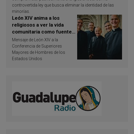
controvertida ley que busca eliminar la identidad de las
minorías.
León XIV anima a los
religiosos a ver la vida
comunitaria como fuente
de inspiración y
Mensaje de León XIV a la
santificación
Conferencia de Superiores
Mayores de Hombres de los
Estados Unidos