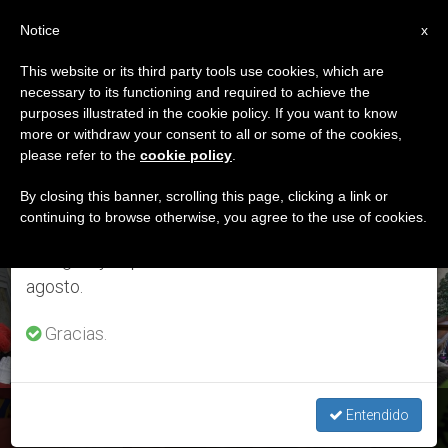
ES
Notice
×
x
Aviso importante
This website or its third party tools use cookies, which are
necessary to its functioning and required to achieve the
Del 27 de julio al 7 de agosto haremos la pausa
ETIQUETA
purposes illustrated in the cookie policy. If you want to know
anual, aprovechando que en el periodo de verano
Posts Tagged
more or withdraw your consent to all or some of the cookies,
please refer to the
cookie policy
.
se generan menos informaciones y también el
‘incluturación’
consumo de las mismas disminuye.
By closing this banner, scrolling this page, clicking a link or
continuing to browse otherwise, you agree to the use of cookies.
Retomamos el trabajo ordinario de las ediciones
en inglés y español de ZENIT el lunes 10 de
ÚLTIMAS NOTICIAS
agosto.
Gracias.
Documento final: Nuevos caminos de conversión sinodal
Entendido