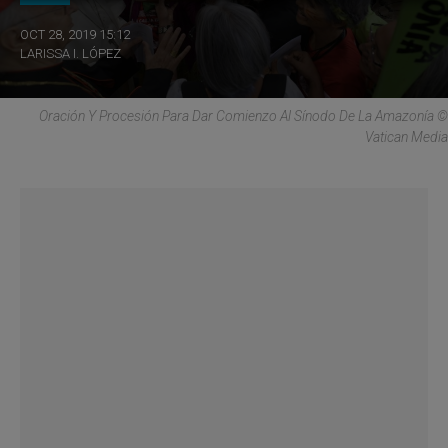
OCT 28, 2019 15:12
LARISSA I. LÓPEZ
Oración Y Procesión Para Dar Comienzo Al Sínodo De La Amazonía ©
Vatican Media