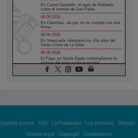
En Castel Gandolfo, el tapiz de Raffaello
sobre el sermón de San Pablo
08.08.2026
En Colombia, «la paz no se compra con una
firma»
08.08.2026
En Venezuela celebraron los 416 años del
Santo Cristo de La Grita
08.08.2026
El Papa: en Santa Ágata contemplamos la
victoria del amor sobre la muerte
08.08.2026
León XIV visitará el Santuario de la Madre
del Buen Consejo de Genazzano
07.08.2026
Filipinas: el Vicariato Apostólico de Calapán
se convierte en diócesis
07.08.2026
Honduras: Los desplazados invisibles de una
crisis olvidada
Quiénes somos
FAQ
La Propiedad
Los servicios
Difusión
07.08.2026
Bokalic: "En Argentina el Papa León señalará
Estatus legal
Copyright
Contáctenos
el compromiso del cristiano"